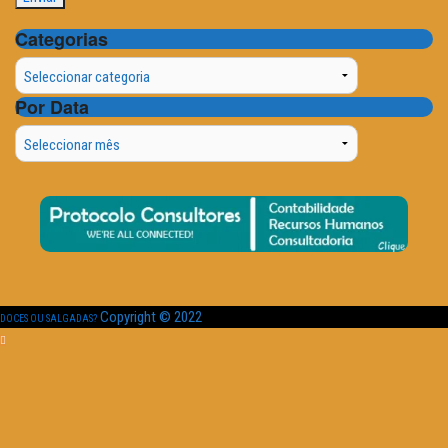
Categorias
Categorias
Por Data
Por
Data
Copyright © 2022
DOCES OU SALGADAS?