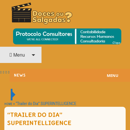
O Cinema? Uma Paixão!!
DOCES OU SALGADAS?
Menu
MENU
NEWS
ESTREIAS
PASSATEMPOS
»
“Trailer do Dia” SUPERINTELLIGENCE
HOME
“TRAILER DO DIA”
HOME CINEMA
SUPERINTELLIGENCE
NOTA PESSOAL