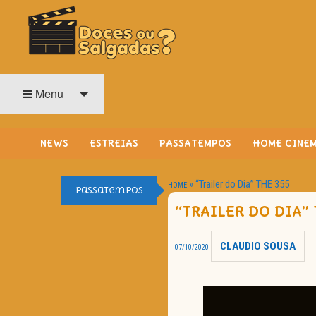
O Cinema? Uma Paixão!!
DOCES OU SALGADAS?
Menu
NEWS
ESTREIAS
PASSATEMPOS
HOME CINE
»
“Trailer do Dia” THE 355
HOME
Passatempos
“TRAILER DO DIA”
CLAUDIO SOUSA
07/10/2020