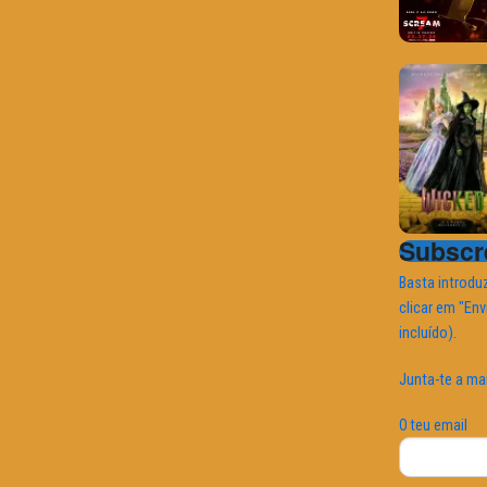
Subscre
Basta introduz
clicar em "Env
incluído).
Junta-te a ma
O teu email