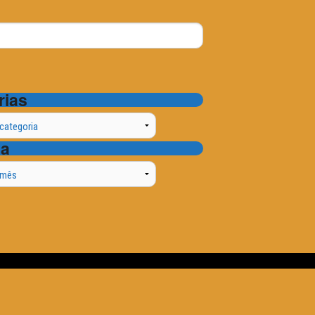
rias
ta