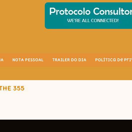
MA
NOTA PESSOAL
TRAILER DO DIA
Política de Pr
 THE 355