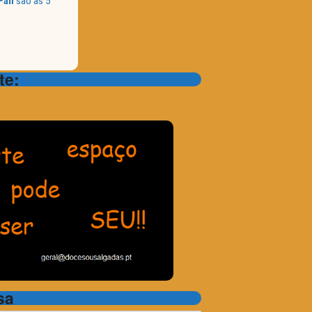
Fan
são as 5
te:
sa