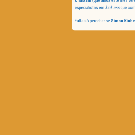
Chastain
(que ainda este mês ve
especialistas em
kick ass
que comp
Falta só perceber se
Simon Kinbe