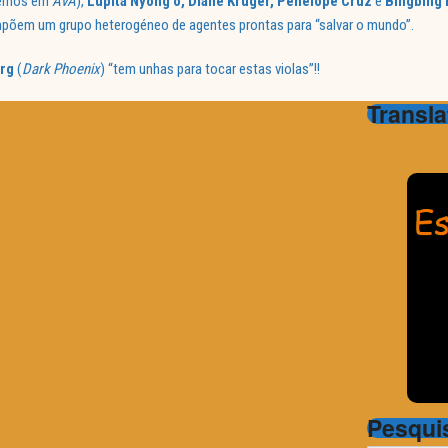
remos em
AVA
),
Lupita Nyong’o, Diane Kruger, Penélope Cruz
e
Bingbing 
õem um grupo heterogéneo de agentes prontas para “salvar o mundo”.
rg
(
Dark Phoenix
) “tem unhas para tocar estas violas”!!
Transla
Pesqui