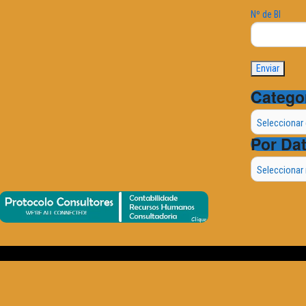
Nº de BI
Catego
Categorias
Por Da
Por
Data