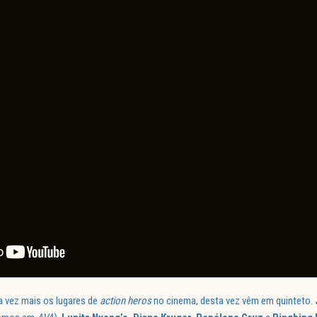
 vez mais os lugares de
action heros
no cinema, desta vez vêm em quinteto.