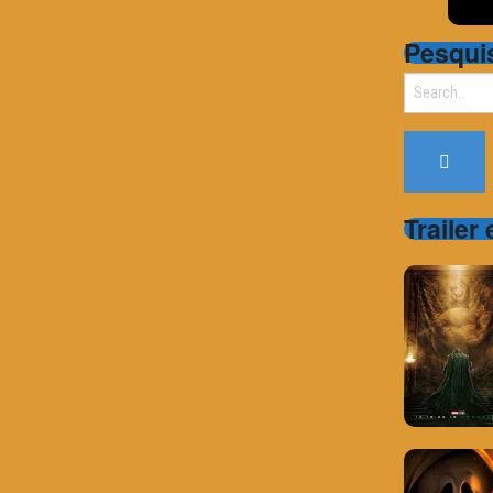
Pesqui
Search
for:
Trailer