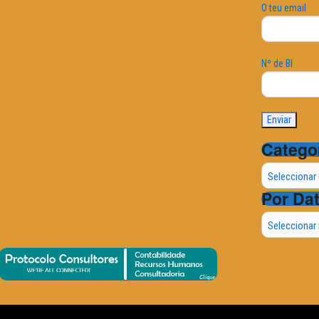
O teu email
Nº de BI
Catego
Categorias
Por Da
Por
Data