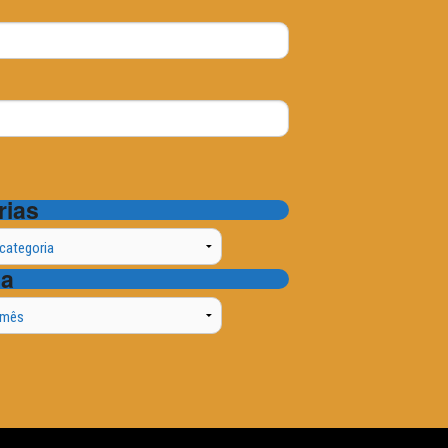
rias
ta