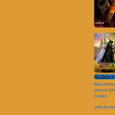
Subscre
Basta introduz
clicar em "Env
incluído).
Junta-te a ma