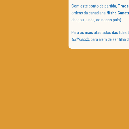
Com este ponto de partida,
Tracee
ordens da canadiana
Nisha Ganat
chegou, ainda, ao nosso país).
Para os mais afastados das lides t
Girlfriends,
para além de ser filha 