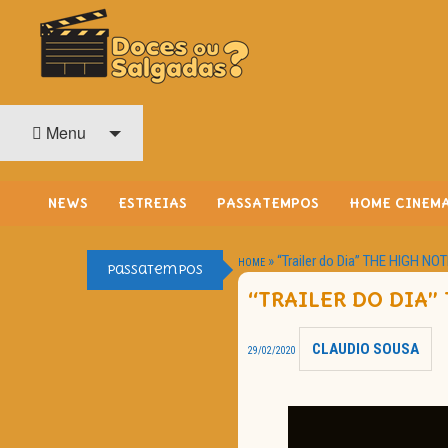
O Cinema? Uma Paixão!!
DOCES OU SALGADAS?
Menu
NEWS
ESTREIAS
PASSATEMPOS
HOME CINEM
»
“Trailer do Dia” THE HIGH NO
HOME
Passatempos
“TRAILER DO DIA”
CLAUDIO SOUSA
29/02/2020