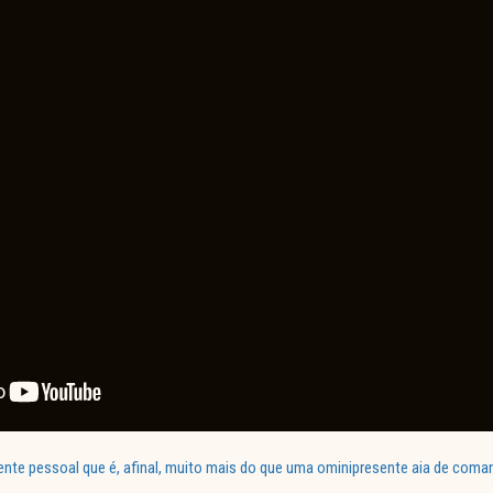
ente pessoal que é, afinal, muito mais do que uma ominipresente aia de coman