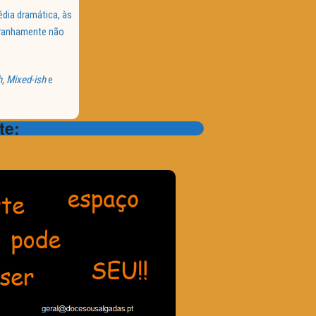
dia dramática, às
tranhamente não
h, Mixed-ish
e
te: