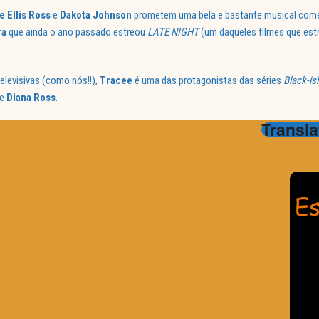
 Ellis Ross
e
Dakota Johnson
prometem uma bela e bastante musical comé
ra
que ainda o ano passado estreou
LATE NIGHT
(um daqueles filmes que es
elevisivas (como nós!!),
Tracee
é uma das protagonistas das séries
Black-is
de
Diana Ross
.
Transla