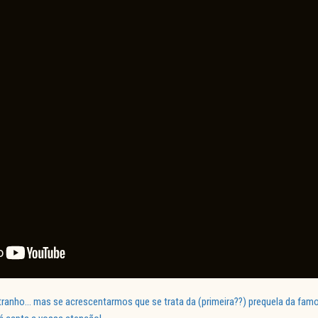
tranho… mas se acrescentarmos que se trata da (primeira??) prequela da famo