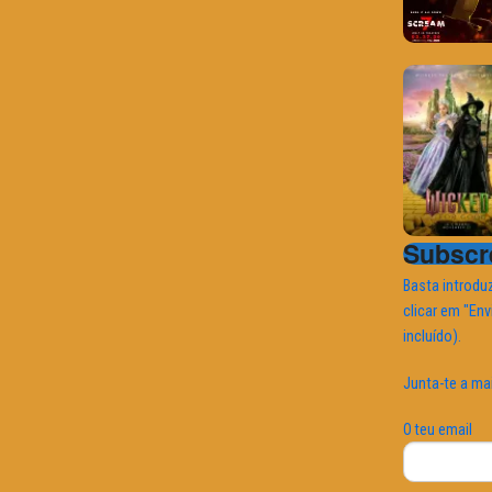
Subscre
Basta introduz
clicar em "Env
incluído).
Junta-te a ma
O teu email