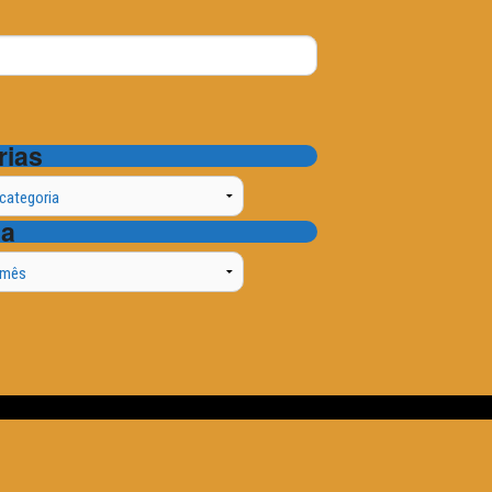
rias
ta