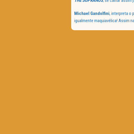
THE SOPRANOS
, se calhar assim 
Michael Gandolfini
, interpreta 
igualmente maquiavélica! Assim 