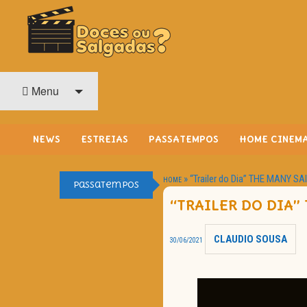
O Cinema? Uma Paixão!!
DOCES OU SALGADAS?
Menu
NEWS
ESTREIAS
PASSATEMPOS
HOME CINEM
»
“Trailer do Dia” THE MANY 
HOME
Passatempos
“TRAILER DO DIA”
CLAUDIO SOUSA
30/06/2021