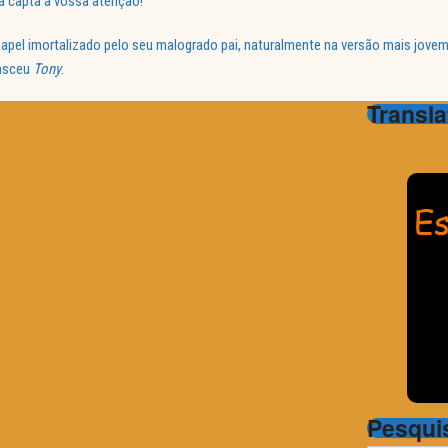
já capta a vossa atenção!
o papel imortalizado pelo seu malogrado pai, naturalmente na versão mais jov
nasceu
Tony
.
Transla
Pesqui