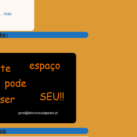
em… mas
te:
sa