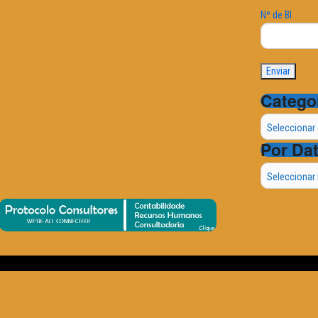
Nº de BI
Catego
Categorias
Por Da
Por
Data