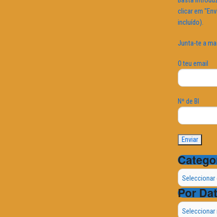
Basta introduz
clicar em "Env
incluído).
Junta-te a ma
O teu email
Nº de BI
Catego
Categorias
Por Da
Por
Data