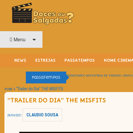
O Cinema? Uma Paixão!!
DOCES OU SALGADAS?
Menu
NEWS
ESTREIAS
PASSATEMPOS
HOME CINEM
PASSATEMPO ANTESTREIA DE ‘FINNICK: CRIATU
Passatempos
»
“Trailer do Dia” THE MISFITS
HOME
“TRAILER DO DIA” THE MISFITS
CLAUDIO SOUSA
28/04/2021