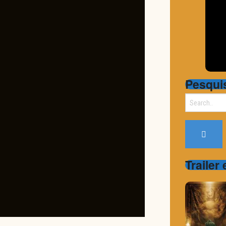
Pesqui
Search
for:
Trailer