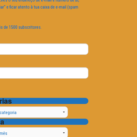
ires o teu endereço de e-mail e número de BI,
iar" e ficar atento à tua caixa de e-mail (spam
is de 1500 subscritores.
rias
ta