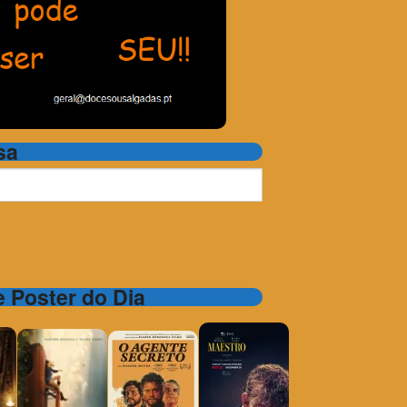
sa
 e Poster do Dia