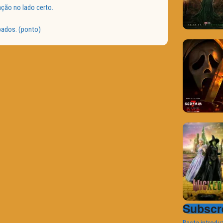
ção no lado certo.
bados. (ponto)
Subscre