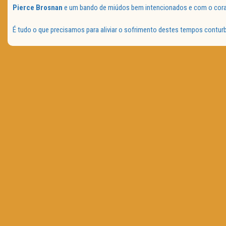
Pierce Brosnan
e um bando de miúdos bem intencionados e com o cora
É tudo o que precisamos para aliviar o sofrimento destes tempos contur