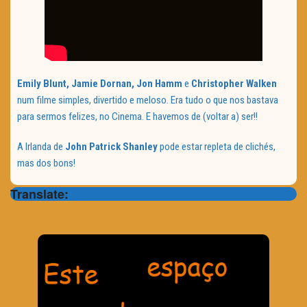
Emily Blunt, Jamie Dornan, Jon Hamm
e
Christopher Walken
num filme simples, divertido e meloso. Era tudo o que nos bastava
para sermos felizes, no Cinema. E havemos de (voltar a) ser!!
A Irlanda de
John Patrick Shanley
pode estar repleta de clichés,
mas dos bons!
Translate: