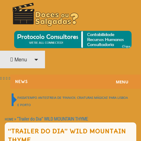
O Cinema? Uma Paixão!!
DOCES OU SALGADAS?
Menu
MENU
NEWS
ESTREIAS
PASSATEMPO ANTESTREIA DE ‘FINNICK: CRIATURAS MÁGICAS’ PARA LISBOA
E PORTO
PASSATEMPOS
»
“Trailer do Dia” WILD MOUNTAIN THYME
HOME
HOME CINEMA
“TRAILER DO DIA” WILD MOUNTAIN
NOTA PESSOAL
THYME