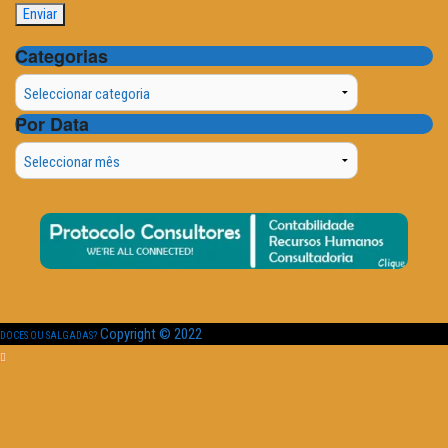
Categorias
Categorias
Por Data
Por
Data
Copyright © 2022
DOCES OU SALGADAS?