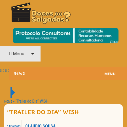
O Cinema? Uma Paixão!!
DOCES OU SALGADAS?
Menu
MENU
NEWS
ESTREIAS
PASSATEMPOS
»
“Trailer do Dia” WISH
HOME
“TRAILER DO DIA” WISH
HOME CINEMA
NOTA PESSOAL
CLAUDIO SOUSA
04/10/2023