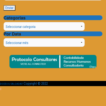
Categorias
Categorias
Por Data
Por
Data
Copyright © 2022
DOCES OU SALGADAS?