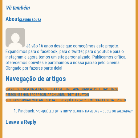
Vê também
About
CLAUDIO SOUSA
Já vão 16 anos desde que começámos este projeto.
Expandimos para o facebook, para o twitter, para o youtube para o
instagram e agora temos um site personalizado. Publicamos crítica,
oferecemos convites e partilhamos a nossa paixão pelo cinema.
Obrigado por fazeres parte dela!
Navegação de artigos
PREVIOUS POST:
“A CASA DA SENHORA PEREGRINE PARA CRIANÇAS PECULIARES (MISS
PEREGRINE’S HOME FOR PECULIAR CHILDREN)” DE TIM BURTON
NEXT POST:
PASSATEMPO ANTESTREIA DE “PORQUÊ ELE? (WHY HIM?)” PARA LISBOA E PORTO
Pingback:
“PORQUÊ ELE? (WHY HIM?)” DE JOHN HAMBURG – DOCES OU SALGADAS?
Leave a Reply