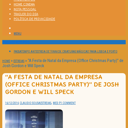
HOME CINEMA
NOTA PESSOAL
TRAILER DO DIA
POLÍTICA DE PRIVACIDADE
MENU
Passatempos
PASSATEMPO ANTESTREIA DE ‘FINNICK: CRIATURAS MÁGICAS’ PARA LISBOA E PORTO
»
»
“A Festa de Natal da Empresa (Office Christmas Party)” de
HOME
ESTREIAS
Josh Gordon e Will Speck
“A FESTA DE NATAL DA EMPRESA
(OFFICE CHRISTMAS PARTY)” DE JOSH
GORDON E WILL SPECK
,
16/12/2016
CLAUDIO SOUSA
ESTREIAS
MED P
1 COMMENT