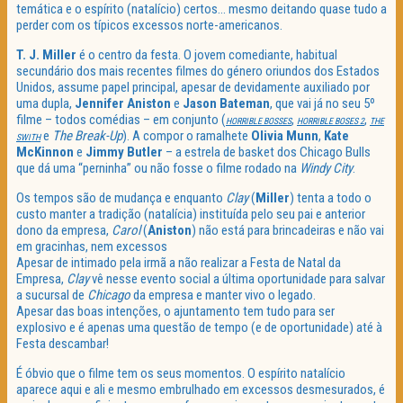
temática e o espírito (natalício) certos… mesmo deitando quase tudo a
perder com os típicos excessos norte-americanos.
T. J. Miller
é o centro da festa. O jovem comediante, habitual
secundário dos mais recentes filmes do género oriundos dos Estados
Unidos, assume papel principal, apesar de devidamente auxiliado por
uma dupla,
Jennifer Aniston
e
Jason Bateman
, que vai já no seu 5º
filme – todos comédias – em conjunto (
,
,
HORRIBLE BOSSES
HORRIBLE BOSES 2
THE
e
The Break-Up
). A compor o ramalhete
Olivia Munn
,
Kate
SWITH
McKinnon
e
Jimmy Butler
– a estrela de basket dos Chicago Bulls
que dá uma “perninha” ou não fosse o filme rodado na
Windy City
.
Os tempos são de mudança e enquanto
Clay
(
Miller
) tenta a todo o
custo manter a tradição (natalícia) instituída pelo seu pai e anterior
dono da empresa,
Carol
(
Aniston
) não está para brincadeiras e não vai
em gracinhas, nem excessos
Apesar de intimado pela irmã a não realizar a Festa de Natal da
Empresa,
Clay
vê nesse evento social a última oportunidade para salvar
a sucursal de
Chicago
da empresa e manter vivo o legado.
Apesar das boas intenções, o ajuntamento tem tudo para ser
explosivo e é apenas uma questão de tempo (e de oportunidade) até à
Festa descambar!
É óbvio que o filme tem os seus momentos. O espírito natalício
aparece aqui e ali e mesmo embrulhado em excessos desmesurados, é