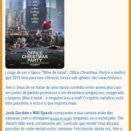
Longe de ser o típico “filme de natal”,
Office Christmas Party
é o melhor
que 2016 tem para nos oferecer, nesse sub-género tão característico.
Tem o ónus de se tratar de uma típica comédia norte-americana com
um ponto de partida promissor e um desenlace preguiçoso, exagerado
e brejeiro. Mas é natal… e ninguém leva a mal!! O espírito natalício está
bem presente, e isso é o que importa mais.
Josh Gordon
e
Will Speck
começaram a sua carreira atrás das
câmaras com o intragável
, seguindo-se o esforçado
The
BLADES OF GLORY
Switch
. Não será, certamente um “currículo que venda” mas dá para
perceber de onde vieram estes
meninos
. Felizmente, desta vez, têm a