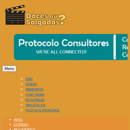
O Cinema? Uma Paixão!!
DOCES OU SALGADAS?
Menu
NEWS
ESTREIAS
PASSATEMPOS
HOME CINEMA
NOTA PESSOAL
TRAILER DO DIA
POLÍTICA DE PRIVACIDADE
NEWS
ESTREIAS
PASSATEMPOS