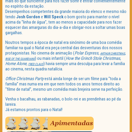
mais do que suficiente para nos fazer sorrir e entrar convenientemente
no espírito da estação.
Desempenhos competentes da grande maioria do elenco e mesmo não
tendo
Josh Gordon
e
Will Speck
o bom gosto para manter o nível
acima da “linha de água”, tem ao menos a capacidade para nos fazer
esquecer das amarguras do dia-a-dia e obrigar-nos a soltar umas boas
gargalhas.
Noutros tempos a época de natal era sinónimo de uma boa comédia
familiar na qual o Natal era peça central das desventuras dos nossos
protagonistas. No cinema de animação (
Polar Express
,
,
ARTHUR CHRISTMAS
) ou mais infantil (
How the Grinch Stole Christmas
,
RISE OF THE GUARDIANS
Home Alone
,
) havia sempre uma desculpa para levar a família
FRED CLAUS
ao cinema, nesta quadra natalícia.
Office Christmas Party
está ainda longe de ser um filme para “toda a
família” mas numa era em que nem todos os anos temos direito ao
“filme de natal”, mesmo um comédia mais brejeira serve na perfeição.
Venha o bacalhau, as rabanadas, o bolo-rei e as prendinhas ao pé da
lareira.
Já estamos prontos para o Natal!