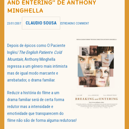
AND ENTERING” DE ANTHONY
TRAILER DO DIA
MINGHELLA
Política de Privacidade
CLAUDIO SOUSA
23/01/2007
ESTREIAS
NO COMMENT
Depois de épicos como O Paciente
Inglês/
The English Patient
e
Cold
Mountain
, Anthony Minghella
regressa a um género mais intimista
mas de igual modo marcante e
arrebatador, o drama familiar.
Reduzir a história do filme a um
drama familiar será de certa forma
redutor mas a intensidade e
emotividade que transparecem do
filme não são de forma alguma redutoras!