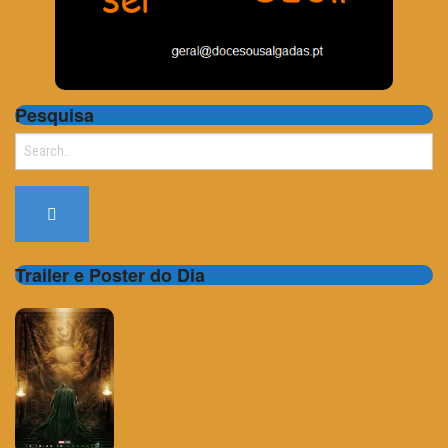
Pesquisa
Search
for:
Trailer e Poster do Dia