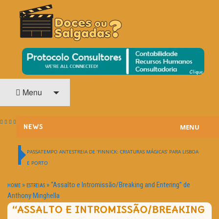
O Cinema? Uma Paixão!!
DOCES OU SALGADAS?
Menu
MENU
NEWS
ESTREIAS
PASSATEMPO ANTESTREIA DE ‘FINNICK: CRIATURAS MÁGICAS’ PARA LISBOA
E PORTO
PASSATEMPOS
»
»
“Assalto e Intromissão/Breaking and Entering” de
HOME
ESTREIAS
HOME CINEMA
Anthony Minghella
“ASSALTO E INTROMISSÃO/BREAKING
NOTA PESSOAL