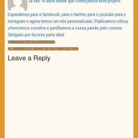
Já vão 16 anos desde que começámos este projeto.
Expandimos para o facebook, para o twitter, para o youtube para o
instagram e agora temos um site personalizado. Publicamos crítica,
oferecemos convites e partilhamos a nossa paixão pelo cinema.
Obrigado por fazeres parte dela!
Navegação
de
PREVIOUS
“CARANDIRU” DE HECTOR BABENCO
artigos
POST:
NEXT
“EL LABERINTO DEL FAUNO” DE GUILLERMO DEL TORO
POST:
Leave a Reply