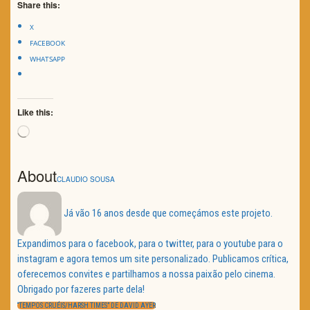
Share this:
X
FACEBOOK
WHATSAPP
Like this:
Loading…
About
CLAUDIO SOUSA
Já vão 16 anos desde que começámos este projeto.
Expandimos para o facebook, para o twitter, para o youtube para o
instagram e agora temos um site personalizado. Publicamos crítica,
oferecemos convites e partilhamos a nossa paixão pelo cinema.
Obrigado por fazeres parte dela!
Navegação
de
PREVIOUS
“TEMPOS CRUÉIS/HARSH TIMES” DE DAVID AYER