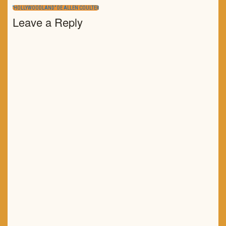
artigos
POST:
NEXT
“HOLLYWOODLAND” DE ALLEN COULTER
POST:
Leave a Reply