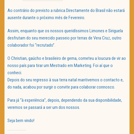
TRAILER DO DIA
Ao contrário do previsto a rubrica Directamente do Brasil não estará
ausente durante o próximo mês de Fevereiro.
Política de Privacidade
Assim, enquanto que os nossos queridíssimos Limones e Siriguela
desfrutam do seu merecido passeio por terras de Vera Cruz, outro
colaborador foi “recrutado”.
O Christian, gaúcho e brasileiro de gema, cometeu a loucura de vir ao
nosso país para tirar um Mestrado em Marketing. Foi aí que o
conheci.
Depois do seu regresso à sua terra natal mantivemos o contacto e,
do nada, acabou por surgir o convite para colaborar connosco.
Para já “à experiência”, depois, dependendo da sua disponibilidade,
veremos se passará a ser um dos nossos.
Seja bem vindo!