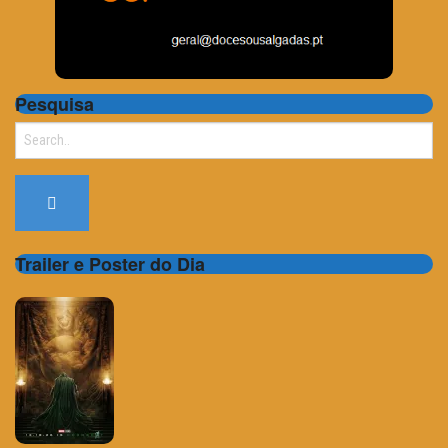
Pesquisa
Search
for:
Trailer e Poster do Dia