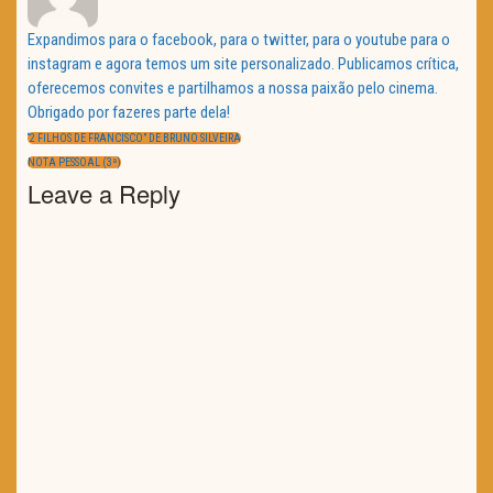
Expandimos para o facebook, para o twitter, para o youtube para o
instagram e agora temos um site personalizado. Publicamos crítica,
oferecemos convites e partilhamos a nossa paixão pelo cinema.
Obrigado por fazeres parte dela!
Navegação
de
PREVIOUS
“2 FILHOS DE FRANCISCO” DE BRUNO SILVEIRA
artigos
POST:
NEXT
NOTA PESSOAL (3ª)
POST:
Leave a Reply