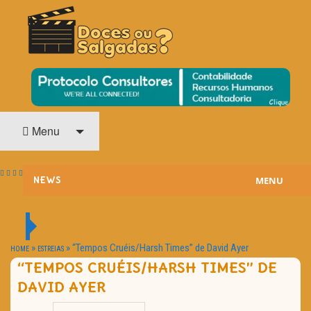
O Cinema? Uma Paixão!!
DOCES OU SALGADAS?
Menu
MENU
NEWS
ESTREIAS
PASSATEMPOS
»
»
“Tempos Cruéis/Harsh Times” de David Ayer
HOME
ESTREIAS
“TEMPOS CRUÉIS/HARSH TIMES” DE
HOME CINEMA
DAVID AYER
NOTA PESSOAL