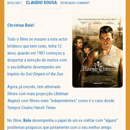
CLAUDIO SOUSA
08/02/2007
ESTREIAS
NO COMMENT
TRAILER DO DIA
Política de Privacidade
Christian Bale!
Todo o filme se resume a este actor
britânico que bem cedo, tinha 12
anos, quando em 1987 começou a
despertar a atenção de muitos com
o seu brilhante desempenho em
Império do Sol/
Empire
of
the
Sun
.
Agora, já crecido, tem alternado
filmes com mais projecção (
Batman
:
Begins
) com filmes mais “independentes” como é o caso desde
Tempos Cruéis/
Harsh
Times
.
No filme,
Bale
desempenha o papel de um ex-militar com “alguns”
problemas psiquicos que juntamente com o seu melhor amigo