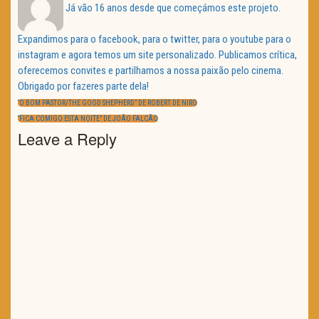
Já vão 16 anos desde que começámos este projeto.
Expandimos para o facebook, para o twitter, para o youtube para o
instagram e agora temos um site personalizado. Publicamos crítica,
oferecemos convites e partilhamos a nossa paixão pelo cinema.
Obrigado por fazeres parte dela!
Navegação
de
PREVIOUS
“O BOM PASTOR/THE GOOD SHEPHERD” DE ROBERT DE NIRO
artigos
POST:
NEXT
“FICA COMIGO ESTA NOITE” DE JOÃO FALCÃO
POST:
Leave a Reply