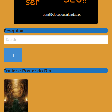
Pesquisa
Search
for:
Trailer e Poster do Dia