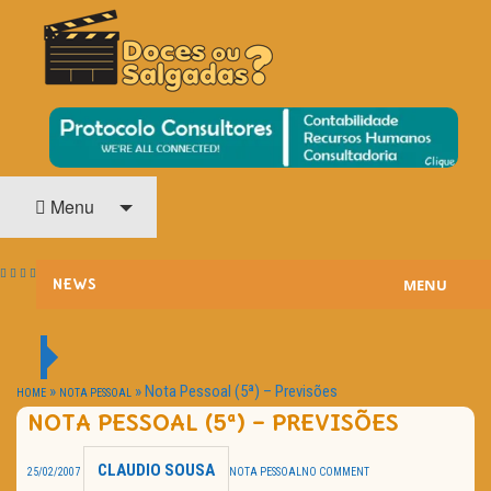
O Cinema? Uma Paixão!!
DOCES OU SALGADAS?
Menu
MENU
NEWS
ESTREIAS
PASSATEMPOS
»
»
Nota Pessoal (5ª) – Previsões
HOME
NOTA PESSOAL
NOTA PESSOAL (5ª) – PREVISÕES
HOME CINEMA
CLAUDIO SOUSA
25/02/2007
NOTA PESSOAL
NO COMMENT
NOTA PESSOAL