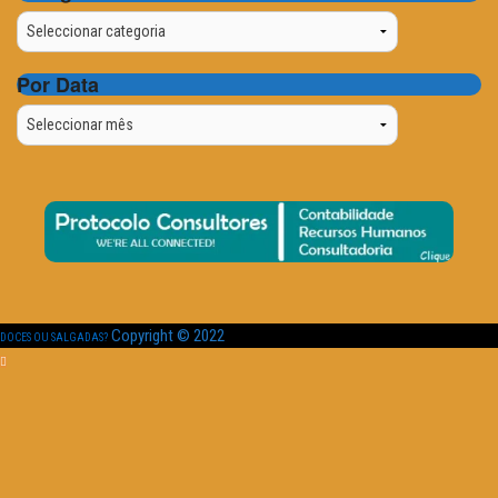
Categorias
Por Data
Por
Data
Copyright © 2022
DOCES OU SALGADAS?