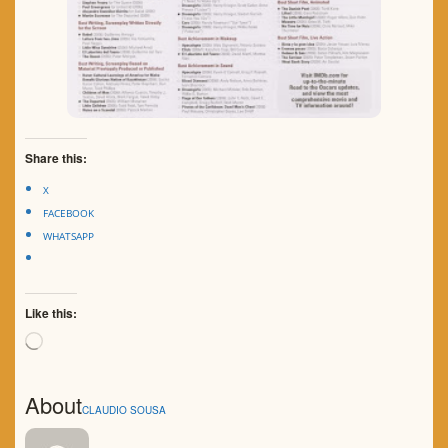
Share this:
X
FACEBOOK
WHATSAPP
Like this:
Loading…
About
CLAUDIO SOUSA