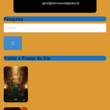
Pesquisa
Search
for:
Trailer e Poster do Dia