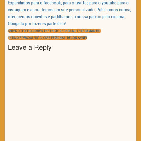
Expandimos para o facebook, para o twitter, para o youtube para o
instagram e agora temos um site personalizado. Publicamos crítica,
oferecemos convites e partilhamos a nossa paixão pelo cinema.
Obrigado por fazeres parte dela!
Navegação
de
PREVIOUS
“SHREK O TERCEIRO/SHREK THE THIRD” DE CHRIS MILLER E RAMAN HUI
artigos
POST:
NEXT
“ÍNTIMO E PESSOAL/UP CLOSE & PERSONAL” DE JON AVNET
POST:
Leave a Reply