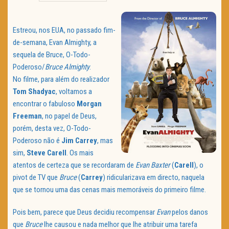
TRAILER DO DIA
Estreou, nos EUA, no passado fim-
Política de Privacidade
de-semana, Evan Almighty, a
sequela de Bruce, O-Todo-
Poderoso/
Bruce Almighty
.
No filme, para além do realizador
Tom Shadyac
, voltamos a
encontrar o fabuloso
Morgan
Freeman
, no papel de Deus,
porém, desta vez, O-Todo-
Poderoso não é
Jim Carrey
, mas
sim,
Steve Carell
. Os mais
atentos de certeza que se recordaram de
Evan Baxter
(
Carell
), o
pivot de TV que
Bruce
(
Carrey
) ridicularizava em directo, naquela
que se tornou uma das cenas mais memoráveis do primeiro filme.
Pois bem, parece que Deus decidiu recompensar
Evan
pelos danos
que
Bruce
lhe causou e nada melhor que lhe atribuir uma tarefa