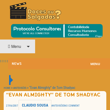
O Cinema? Uma Paixão!!
DOCES OU SALGADAS?
Menu
MENU
NEWS
ESTREIAS
PASSATEMPOS
»
»
“Evan Almighty” de Tom Shadyac
HOME
ANTEVISÕES
“EVAN ALMIGHTY” DE TOM SHADYAC
HOME CINEMA
CLAUDIO SOUSA
27/06/2007
ANTEVISÕES
NO COMMENT
NOTA PESSOAL