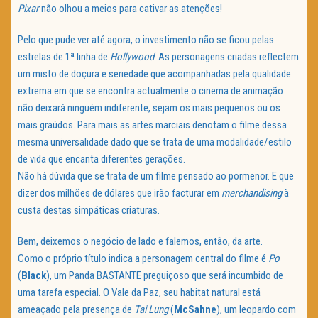
Pixar
não olhou a meios para cativar as atenções!
Pelo que pude ver até agora, o investimento não se ficou pelas
estrelas de 1ª linha de
Hollywood
. As personagens criadas reflectem
um misto de doçura e seriedade que acompanhadas pela qualidade
extrema em que se encontra actualmente o cinema de animação
não deixará ninguém indiferente, sejam os mais pequenos ou os
mais graúdos. Para mais as artes marciais denotam o filme dessa
mesma universalidade dado que se trata de uma modalidade/estilo
de vida que encanta diferentes gerações.
Não há dúvida que se trata de um filme pensado ao pormenor. E que
dizer dos milhões de dólares que irão facturar em
merchandising
à
custa destas simpáticas criaturas.
Bem, deixemos o negócio de lado e falemos, então, da arte.
Como o próprio título indica a personagem central do filme é
Po
(
Black
), um Panda BASTANTE preguiçoso que será incumbido de
uma tarefa especial. O Vale da Paz, seu habitat natural está
ameaçado pela presença de
Tai Lung
(
McSahne
), um leopardo com