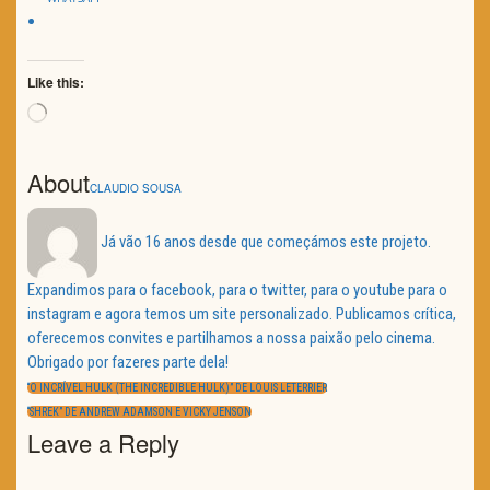
Like this:
Loading…
About
CLAUDIO SOUSA
Já vão 16 anos desde que começámos este projeto.
Expandimos para o facebook, para o twitter, para o youtube para o
instagram e agora temos um site personalizado. Publicamos crítica,
oferecemos convites e partilhamos a nossa paixão pelo cinema.
Obrigado por fazeres parte dela!
Navegação
de
PREVIOUS
“O INCRÍVEL HULK (THE INCREDIBLE HULK)” DE LOUIS LETERRIER
artigos
POST:
NEXT
“SHREK” DE ANDREW ADAMSON E VICKY JENSON
POST:
Leave a Reply