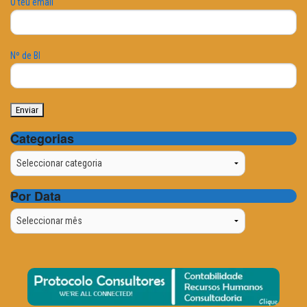
O teu email
Nº de BI
Categorias
Categorias
Por Data
Por
Data