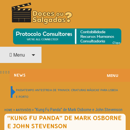
O Cinema? Uma Paixão!!
DOCES OU SALGADAS?
Menu
MENU
NEWS
ESTREIAS
PASSATEMPO ANTESTREIA DE ‘FINNICK: CRIATURAS MÁGICAS’ PARA LISBOA
E PORTO
PASSATEMPOS
»
»
“Kung Fu Panda” de Mark Osborne e John Stevenson
HOME
ANTEVISÕES
HOME CINEMA
“KUNG FU PANDA” DE MARK OSBORNE
E JOHN STEVENSON
NOTA PESSOAL