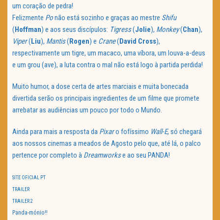
um coração de pedra!
Felizmente
Po
não está sozinho e graças ao mestre
Shifu
(
Hoffman
) e aos seus discípulos:
Tigress
(
Jolie
),
Monkey
(
Chan
),
Viper
(
Liu
),
Mantis
(
Rogen
) e
Crane
(
David
Cross
),
respectivamente um tigre, um macaco, uma víbora, um louva-a-deus
e um grou (ave), a luta contra o mal não está logo à partida perdida!
Muito humor, a dose certa de artes marciais e muita bonecada
divertida serão os principais ingredientes de um filme que promete
arrebatar as audiências um pouco por todo o Mundo.
Ainda para mais a resposta da
Pixar
o fofíssimo
Wall-E
, só chegará
aos nossos cinemas a meados de Agosto pelo que, até lá, o palco
pertence por completo à
Dreamworks
e ao seu PANDA!
SITE OFICIAL PT
TRAILER
TRAILER 2
Panda-mónio!!