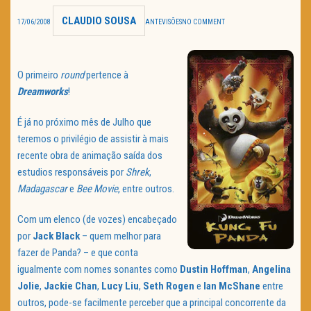
CLAUDIO SOUSA
TRAILER DO DIA
17/06/2008
ANTEVISÕES
NO COMMENT
Política de Privacidade
O primeiro
round
pertence à
Dreamworks
!
É já no próximo mês de Julho que
teremos o privilégio de assistir à mais
recente obra de animação saída dos
estudios responsáveis por
Shrek
,
Madagascar
e
Bee Movie
, entre outros.
Com um elenco (de vozes) encabeçado
por
Jack Black
– quem melhor para
fazer de Panda? – e que conta
igualmente com nomes sonantes como
Dustin Hoffman
,
Angelina
Jolie
,
Jackie Chan
,
Lucy Liu
,
Seth
Rogen
e
Ian McShane
entre
outros, pode-se facilmente perceber que a principal concorrente da