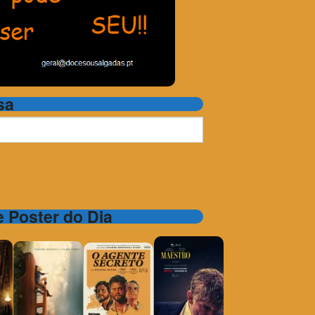
sa
 e Poster do Dia