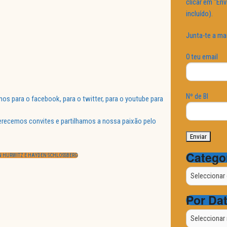
clicar em "Env
incluído).
Junta-te a ma
O teu email
Nº de BI
 para o facebook, para o twitter, para o youtube para
ferecemos convites e partilhamos a nossa paixão pelo
Catego
 HURWITZ E HAYDEN SCHLOSSBERG
Categorias
Por Da
Por
Data