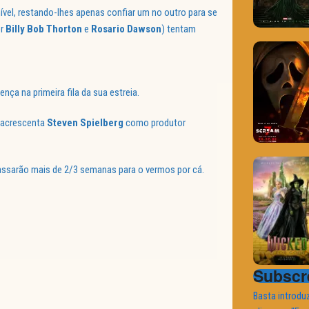
ível, restando-lhes apenas confiar um no outro para se
or
Billy Bob Thorton
e
Rosario Dawson
) tentam
nça na primeira fila da sua estreia.
e acrescenta
Steven Spielberg
como produtor
assarão mais de 2/3 semanas para o vermos por cá.
Subscre
Basta introduz