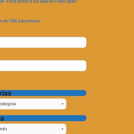
iar" e ficar atento à tua caixa de e-mail (spam
is de 1500 subscritores.
rias
ta