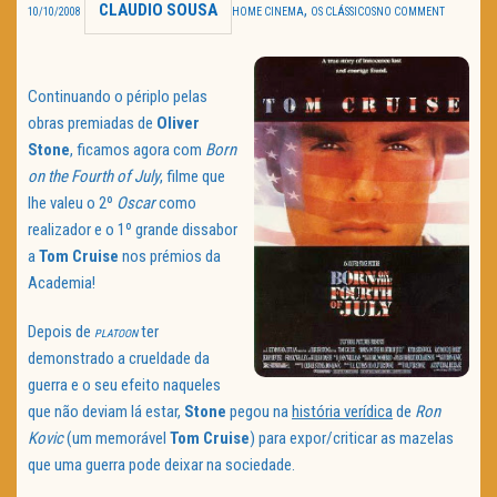
CLAUDIO SOUSA
,
10/10/2008
HOME CINEMA
OS CLÁSSICOS
NO COMMENT
TRAILER DO DIA
Política de Privacidade
Continuando o périplo pelas
obras premiadas de
Oliver
Stone
, ficamos agora com
Born
on the Fourth of July
, filme que
lhe valeu o 2º
Oscar
como
realizador e o 1º grande dissabor
a
Tom
Cruise
nos prémios da
Academia!
Depois de
ter
PLATOON
demonstrado a crueldade da
guerra e o seu efeito naqueles
que não deviam lá estar,
Stone
pegou na
história verídica
de
Ron
Kovic
(um memorável
Tom Cruise
) para expor/criticar as mazelas
que uma guerra pode deixar na sociedade.