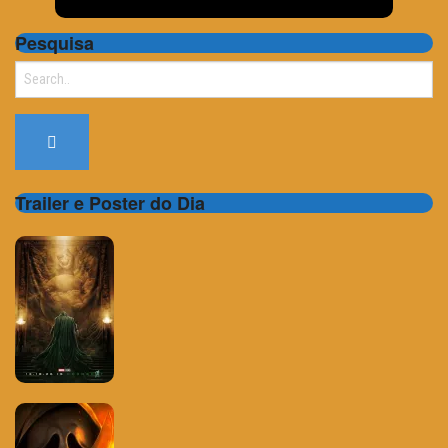
Pesquisa
Search
for:
Trailer e Poster do Dia