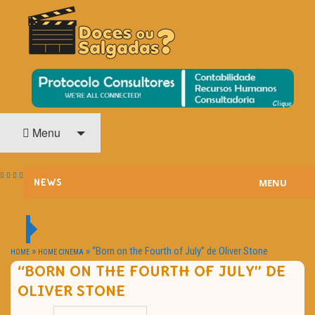
O Cinema? Uma Paixão!!
DOCES OU SALGADAS?
Menu
MENU
NEWS
ESTREIAS
PASSATEMPOS
»
»
“Born on the Fourth of July” de Oliver Stone
HOME
HOME CINEMA
“BORN ON THE FOURTH OF JULY” DE
HOME CINEMA
OLIVER STONE
NOTA PESSOAL