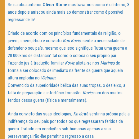
Se na obra anterior
Oliver Stone
mostrava-nos como é o Inferno, 3
anos depois arriscou ainda mais ao demonstrar como é possível
regressar de lá!
Criado de acordo com os princípios fundamentais da religião, o
jovem, eneregético e convicto
Ron Kovic
, sente a necessidade de
defender o seu país, mesmo que isso signifique “lutar uma guerra a
20.000kms de distância” tal como o coloca o seu próprio pai.
Fazendo jus à tradução familiar
Kovic
alista-se nos
Marines
de
forma a ser colocado de imediato na frente da guerra que àquela
altura implodia no
Vietnam
.
Convencido da superioridade bélica das suas tropas, o desleixo, a
falta de preparação e infortúnio tornarão,
Kovic
num dos muitos
feridos dessa guerra (física e mentalmente).
Ainda convicto das suas ideologias,
Kovic
irá sentir na própria pele a
indiferença do seu país por todos os que regressaram feridos da
guerra. Tratado em condições sub-humanas apenas a sua
perseverança irão-lhe permitir o regresso a casa.