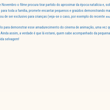
de Novembro o filme procura tirar partido do aproximar da época natalícia e, s
me para toda a família, promete encantar pequenos e graúdos demonstrando m
u de ser exclusivo para crianças (veja-se o caso, por exemplo do recente
WAL
plo para demonstrar esse amadurecimento do cinema de animação, uma vez q
 Ainda assim, a verdade é que lá estarei, quem sabe acompanhado da pequenad
ida selvagem!