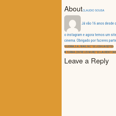
About
CLAUDIO SOUSA
Já vão 16 anos desde q
o instagram e agora temos um site
Navegação
cinema. Obrigado por fazeres parte
de
PREVIOUS
artigos
“GUERRA, S.A./WAR, INC.” DE JOSHUA SEFTEL
POST:
NEXT
“A TURMA (ENTRE LES MURS)” DE LAURENT CA
POST:
Leave a Reply