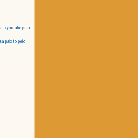
a o youtube para
sa paixão pelo