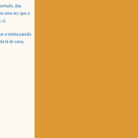
obretudo, das
ais uma vez que o
).
L-E
ue a minha paixão
a lá de casa,