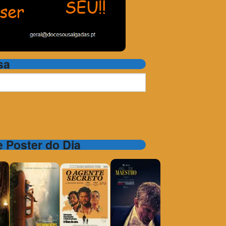
sa
 e Poster do Dia