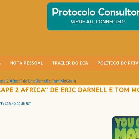
A
NOTA PESSOAL
TRAILER DO DIA
Política de Pri
pe 2 Africa” de Eric Darnell e Tom McGrath
APE 2 AFRICA” DE ERIC DARNELL E TOM 
EVISÕES
NO COMMENT