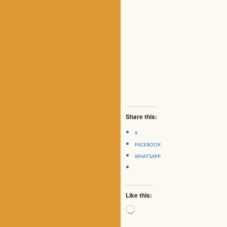
Share this:
X
FACEBOOK
WHATSAPP
Like this:
Loading…