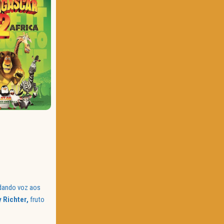
ando voz aos
 Richter,
fruto