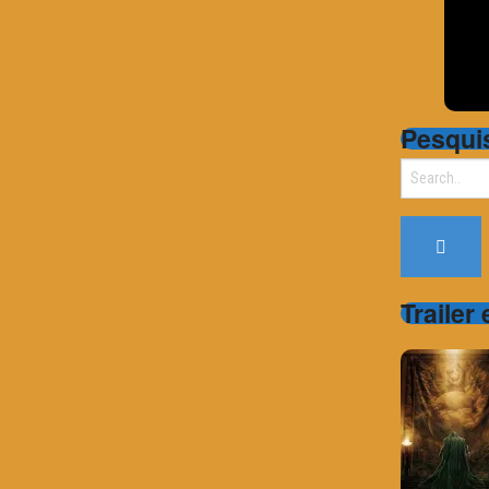
Pesqui
Search
for:
Trailer