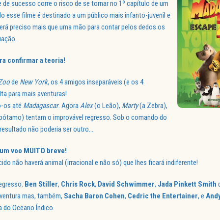
 de sucesso corre o risco de se tornar no 1º capítulo de um
o esse filme é destinado a um público mais infanto-juvenil e
será preciso mais que uma mão para contar pelos dedos os
uação.
a confirmar a teoria!
Zoo
de
New York
, os 4 amigos inseparáveis (e os 4
ta para mais aventuras!
vo-os até
Madagascar
. Agora
Alex
(o Leão),
Marty
(a Zebra),
pótamo) tentam o improvável regresso. Sob o comando do
 resultado não poderia ser outro…
 um voo MUITO breve!
do não haverá animal (irracional e não só) que lhes ficará indiferente!
egresso.
Ben Stiller
,
Chris Rock
,
David Schwimmer
,
Jada Pinkett Smith
d
ventura mas, também,
Sacha Baron Cohen
,
Cedric the Entertainer
, e
Andy
a do Oceano Índico.