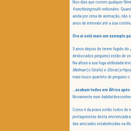
Nos dias que correm qualquer filme
franchising
multi-milionário. Quand
ainda por cima de animação, não 
anos de intervalo até a sua contin
Ora aí está mais um exemplo par
3 anos depois de terem fugido do
desbocados pinguins) estão de vol
Na altura a sua fuga atribulada le
Melman
(o Girafa) e
Gloria
(a Hipo
mais louco quarteto de pinguins o
…acabam todos em África após
Novamente num
habitat
desconheci
Como é da praxe estão todos de r
protagonistas desta
encrencada
a
das amizades estabelecidas na ilh