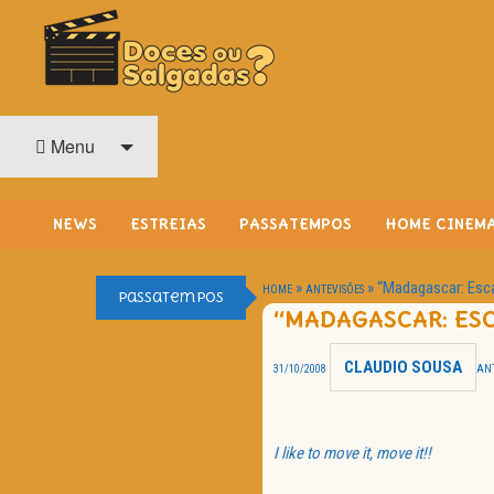
O Cinema? Uma Paixão!!
DOCES OU SALGADAS?
Menu
NEWS
ESTREIAS
PASSATEMPOS
HOME CINEM
»
»
“Madagascar: Esca
HOME
ANTEVISÕES
Passatempos
“MADAGASCAR: ESC
CLAUDIO SOUSA
31/10/2008
ANT
I like to move it, move it!!