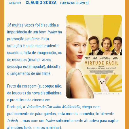
CLAUDIO SOUSA
17/01/2009
ESTREIAS
NO COMMENT
TRAILER DO DIA
Política de Privacidade
Já muitas vezes foi discutida a
importância de um bom
trailer
na
promoção um filme. Esta
situação é ainda mais evidente
quando a falta de imaginação, ou
de recursos (muitas vezes
desculpa esfarrapada!), dificulta
o lançamento de um filme.
Fruto da coragem (e, porque não,
da loucura) da nova distribuidora
e produtora de cinema em
Portugal, a
Valentim de Carvalho Multimédia
, chega-nos,
praticamente de pára-quedas, esta mordaz comédia, totalmente
british
, … mas com um
trailer
suficientemente atractivo para captar
atenções (pelo menos a minha!).