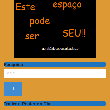
Pesquisa
Search
for:
Trailer e Poster do Dia