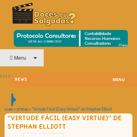
O Cinema? Uma Paixão!!
DOCES OU SALGADAS?
Menu
MENU
NEWS
ESTREIAS
PASSATEMPOS
»
»
“Virtude Fácil (Easy Virtue)” de Stephan Elliott
HOME
ESTREIAS
“VIRTUDE FÁCIL (EASY VIRTUE)” DE
HOME CINEMA
STEPHAN ELLIOTT
NOTA PESSOAL