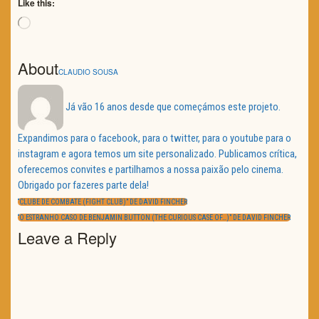
Like this:
Loading…
About
CLAUDIO SOUSA
Já vão 16 anos desde que começámos este projeto.
Expandimos para o facebook, para o twitter, para o youtube para o
instagram e agora temos um site personalizado. Publicamos crítica,
oferecemos convites e partilhamos a nossa paixão pelo cinema.
Obrigado por fazeres parte dela!
Navegação
de
PREVIOUS
“CLUBE DE COMBATE (FIGHT CLUB)” DE DAVID FINCHER
artigos
POST:
NEXT
“O ESTRANHO CASO DE BENJAMIN BUTTON (THE CURIOUS CASE OF…)” DE DAVID FINCHER
POST:
Leave a Reply