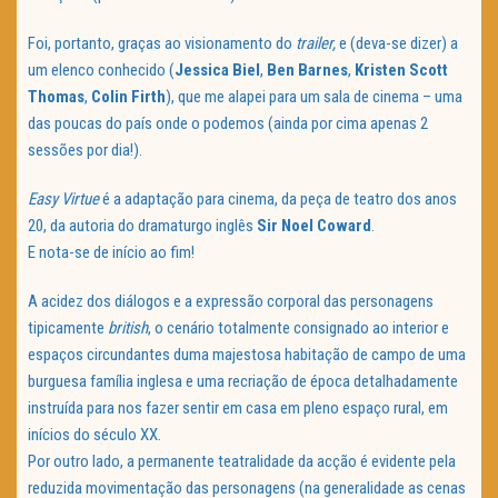
Foi, portanto, graças ao visionamento do
trailer,
e (deva-se dizer) a
um elenco conhecido (
Jessica Biel
,
Ben Barnes
,
Kristen Scott
Thomas
,
Colin Firth
), que me alapei para um sala de cinema – uma
das poucas do país onde o podemos (ainda por cima apenas 2
sessões por dia!).
Easy Virtue
é a adaptação para cinema, da peça de teatro dos anos
20, da autoria do dramaturgo inglês
Sir Noel Coward
.
E nota-se de início ao fim!
A acidez dos diálogos e a expressão corporal das personagens
tipicamente
british
, o cenário totalmente consignado ao interior e
espaços circundantes duma majestosa habitação de campo de uma
burguesa família inglesa e uma recriação de época detalhadamente
instruída para nos fazer sentir em casa em pleno espaço rural, em
inícios do século XX.
Por outro lado, a permanente teatralidade da acção é evidente pela
reduzida movimentação das personagens (na generalidade as cenas