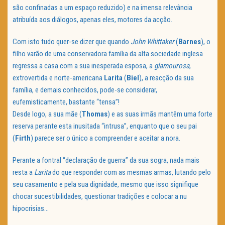
são confinadas a um espaço reduzido) e na imensa relevância
atribuída aos diálogos, apenas eles, motores da acção.
Com isto tudo quer-se dizer que quando
John Whittaker
(
Barnes
), o
filho varão de uma conservadora família da alta sociedade inglesa
regressa a casa com a sua inesperada esposa, a
glamourosa
,
extrovertida e norte-americana
Larita
(
Biel
), a reacção da sua
família, e demais conhecidos, pode-se considerar,
eufemisticamente, bastante “tensa”!
Desde logo, a sua mãe (
Thomas
) e as suas irmãs mantêm uma forte
reserva perante esta inusitada “intrusa”, enquanto que o seu pai
(
Firth
) parece ser o único a compreender e aceitar a nora.
Perante a fontral “declaração de guerra” da sua sogra, nada mais
resta a
Larita
do que responder com as mesmas armas, lutando pelo
seu casamento e pela sua dignidade, mesmo que isso signifique
chocar sucestibilidades, questionar tradições e colocar a nu
hipocrisias…