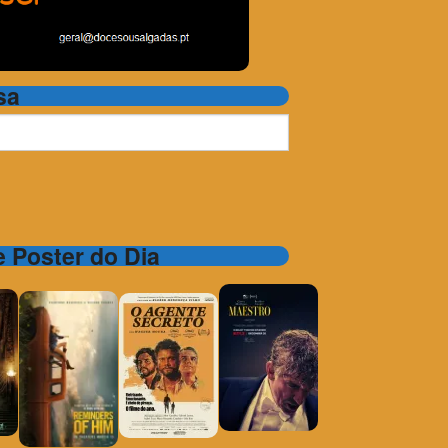
sa
 e Poster do Dia