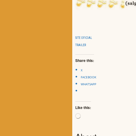
SITE OFICIAL
TRAILER
Share this:
X
FACEBOOK
WHATSAPP
Like this:
Loading…