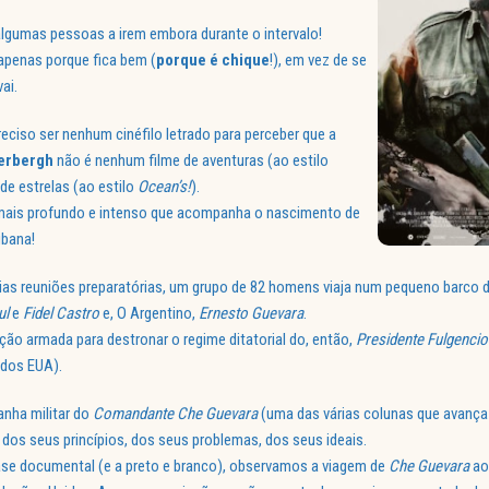
 algumas pessoas a irem embora durante o intervalo!
 apenas porque fica bem (
porque é chique
!), em vez de se
ai.
eciso ser nenhum cinéfilo letrado para perceber que a
erbergh
não é nenhum filme de aventuras (ao estilo
de estrelas (ao estilo
Ocean’s!
).
 mais profundo e intenso que acompanha o nascimento de
ubana!
ias reuniões preparatórias, um grupo de 82 homens viaja num pequeno barco 
ul
e
Fidel Castro
e, O Argentino,
Ernesto Guevara
.
ução armada para destronar o regime ditatorial do, então,
Presidente Fulgencio
 dos EUA).
ha militar do
Comandante Che Guevara
(uma das várias colunas que avanç
dos seus princípios, dos seus problemas, dos seus ideais.
se documental (e a preto e branco), observamos a viagem de
Che Guevara
ao