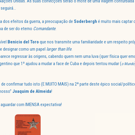
 Nações Unidas. As suas convicções serão o mote de uma viagem conturbada 
e seguirá…
a dos efeitos da guerra, a preocupação de
Soderbergh
é muito mais captar o 
ma de ser do eterno
Comandante
.
sível
Benicio del Toro
que nos transmite uma familiaridade e um respeito pró
pode designar como um papel
larger than life
.
parece regressar às origens, cabendo quem nem uma luva (quer física quer e
argentino que 1º ajudou a mudar a face de Cuba e depois tentou mudar (
o Mundo
e confirmar tudo isto (E MUITO MAIS) na 2ª parte deste épico social/polític
 “nosso”
Joaquim de Almeida
!
a aguardar com IMENSA expectativa!