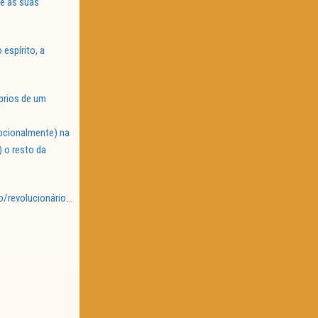
e as suas
espírito, a
prios de um
mocionalmente) na
) o resto da
o/revolucionário…