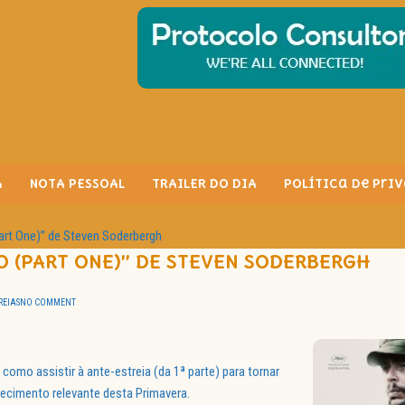
A
NOTA PESSOAL
TRAILER DO DIA
Política de Pri
art One)” de Steven Soderbergh
O (PART ONE)” DE STEVEN SODERBERGH
REIAS
NO COMMENT
 como assistir à ante-estreia (da 1ª parte) para tornar
tecimento relevante desta Primavera.