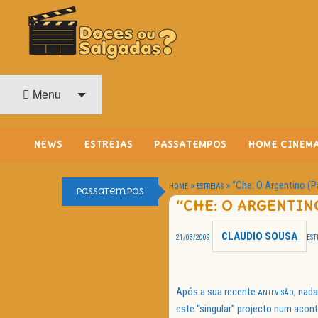
O Cinema? Uma Paixão!!
DOCES OU SALGADAS?
Menu
NEWS
ESTREIAS
PASSATEMPOS
HOME CINEM
»
»
“Che: O Argentino (P
HOME
ESTREIAS
Passatempos
“CHE: O ARGENTIN
CLAUDIO SOUSA
21/03/2009
EST
Após a sua recente
, nada
ANTEVISÃO
este “singular” projecto num acon