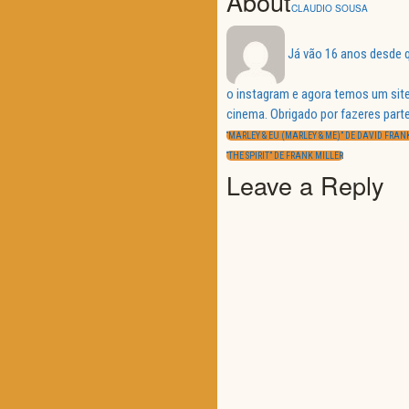
About
CLAUDIO SOUSA
Já vão 16 anos desde q
o instagram e agora temos um site
Navegação
cinema. Obrigado por fazeres parte
de
PREVIOUS
artigos
“MARLEY & EU (MARLEY & ME)” DE DAVID FRAN
POST:
NEXT
“THE SPIRIT” DE FRANK MILLER
POST:
Leave a Reply