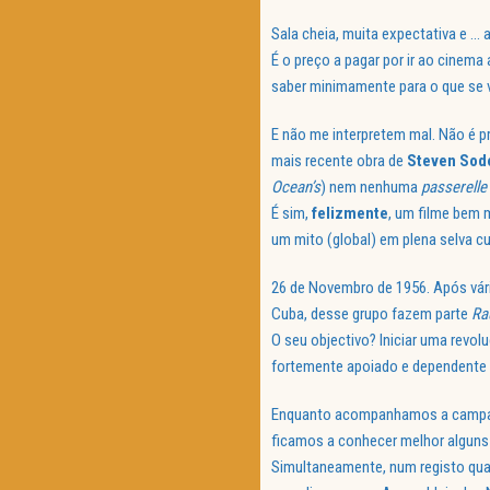
Sala cheia, muita expectativa e …
É o preço a pagar por ir ao cinema
saber minimamente para o que se v
E não me interpretem mal. Não é pr
mais recente obra de
Steven Sod
Ocean’s
) nem nenhuma
passerelle
É sim,
felizmente
, um filme bem
um mito (global) em plena selva c
26 de Novembro de 1956. Após vár
Cuba, desse grupo fazem parte
Ra
O seu objectivo? Iniciar uma revol
fortemente apoiado e dependente
Enquanto acompanhamos a campan
ficamos a conhecer melhor alguns 
Simultaneamente, num registo qua