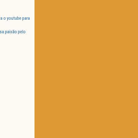
a o youtube para
sa paixão pelo