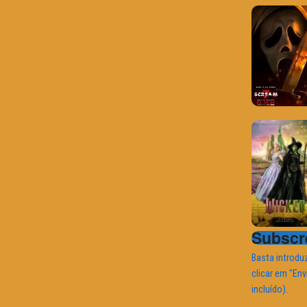
Subscre
Basta introduz
clicar em "Env
incluído).