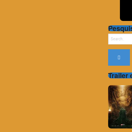
Pesqui
Search
for:
Trailer