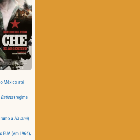
do México até
 Batista
(regime
a rumo a
Havana
)
s EUA (em 1964),