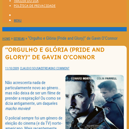
TRAILER DO DIA
POLÍTICA DE PRIVACIDADE
MENU
Passatempos
»
»
“Orgulho e Glória (Pride and Glory)” de Gavin O’Connor
HOME
ESTREIAS
“ORGULHO E GLÓRIA (PRIDE AND
GLORY)” DE GAVIN O’CONNOR
11/10/2009
CLAUDIO SOUSA
ESTREIAS
NO COMMENT
Não acrescenta nada de
particularmente novo ao género…
mas não deixa de ser um filme de
prender a respiração! Ou como se
dizia antigamente, um daqueles
macho movies
!
O policial sempre foi um género de
eleição do cinema (e da TV) norte-
americano. Mais recentemente,