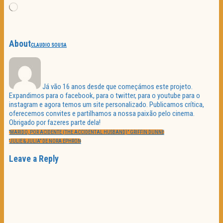
Loading…
About
CLAUDIO SOUSA
Já vão 16 anos desde que começámos este projeto.
Expandimos para o facebook, para o twitter, para o youtube para o
instagram e agora temos um site personalizado. Publicamos crítica,
oferecemos convites e partilhamos a nossa paixão pelo cinema.
Obrigado por fazeres parte dela!
Navegação
PREVIOUS
de
“MARIDO, POR ACIDENTE (THE ACCIDENTAL HUSBAND)” GRIFFIN DUNNE
POST:
artigos
NEXT
“JULIE & JULIA” DE NORA EPHRON
POST:
Leave a Reply