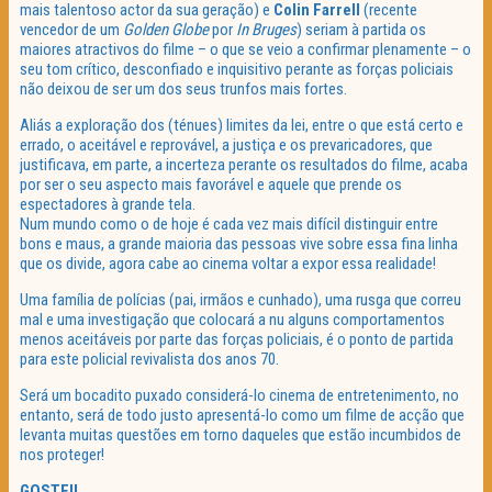
mais talentoso actor da sua geração) e
Colin Farrell
(recente
vencedor de um
Golden Globe
por
In Bruges
) seriam à partida os
maiores atractivos do filme – o que se veio a confirmar plenamente – o
seu tom crítico, desconfiado e inquisitivo perante as forças policiais
não deixou de ser um dos seus trunfos mais fortes.
Aliás a exploração dos (ténues) limites da lei, entre o que está certo e
errado, o aceitável e reprovável, a justiça e os prevaricadores, que
justificava, em parte, a incerteza perante os resultados do filme, acaba
por ser o seu aspecto mais favorável e aquele que prende os
espectadores à grande tela.
Num mundo como o de hoje é cada vez mais difícil distinguir entre
bons e maus, a grande maioria das pessoas vive sobre essa fina linha
que os divide, agora cabe ao cinema voltar a expor essa realidade!
Uma família de polícias (pai, irmãos e cunhado), uma rusga que correu
mal e uma investigação que colocará a nu alguns comportamentos
menos aceitáveis por parte das forças policiais, é o ponto de partida
para este policial revivalista dos anos 70.
Será um bocadito puxado considerá-lo cinema de entretenimento, no
entanto, será de todo justo apresentá-lo como um filme de acção que
levanta muitas questões em torno daqueles que estão incumbidos de
nos proteger!
GOSTEI!