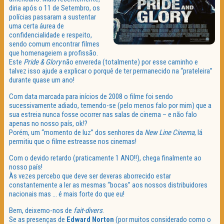
diria após o 11 de Setembro, os
polícias passaram a sustentar
uma certa áurea de
confidencialidade e respeito,
sendo comum encontrar filmes
que homenageiem a profissão.
Este
Pride & Glory
não envereda (totalmente) por esse caminho e
talvez isso ajude a explicar o porquê de ter permanecido na “prateleira”
durante quase um ano!
Com data marcada para inícios de 2008 o filme foi sendo
sucessivamente adiado, temendo-se (pelo menos falo por mim) que a
sua estreia nunca fosse ocorrer nas salas de cinema – e não falo
apenas no nosso país, ok!?
Porém, um “momento de luz” dos senhores da
New Line Cinema
, lá
permitiu que o filme estreasse nos cinemas!
Com o devido retardo (praticamente 1 ANO!!), chega finalmente ao
nosso país!
Às vezes percebo que deve ser deveras aborrecido estar
constantemente a ler as mesmas “bocas” aos nossos distribuidores
nacionais mas … é mais forte do que eu!
Bem, deixemo-nos de
fait-divers
.
Se as presenças de
Edward Norton
(por muitos considerado como o