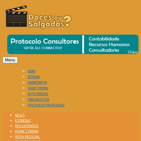
O Cinema? Uma Paixão!!
DOCES OU SALGADAS?
Menu
NEWS
ESTREIAS
PASSATEMPOS
HOME CINEMA
NOTA PESSOAL
TRAILER DO DIA
POLÍTICA DE PRIVACIDADE
NEWS
ESTREIAS
PASSATEMPOS
HOME CINEMA
NOTA PESSOAL