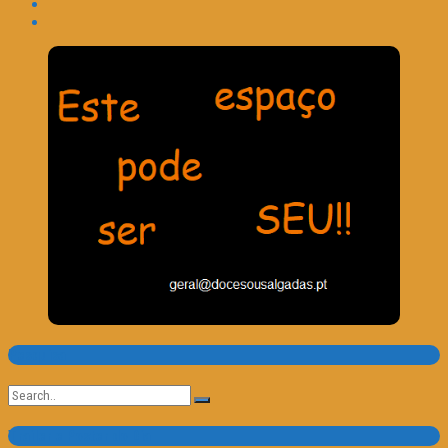
Pesquisa
Search
for:
Trailer e Poster do Dia