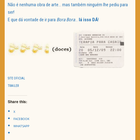
Não é nenhuma obra de arte… mas também ninguém lhe pediu para
ser!
E que dá vontade de ir para
Bora Bora
…
lá isso DÁ
!
SITE OFICIAL
TRAILER
Share this:
X
FACEBOOK
WHATSAPP