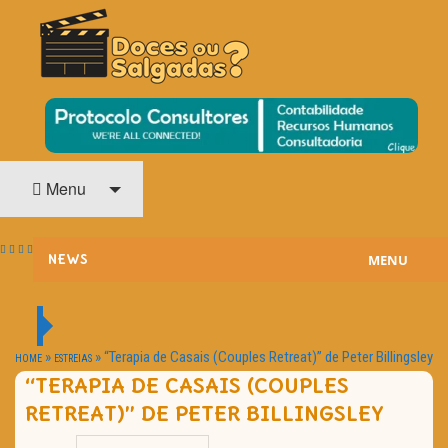
O Cinema? Uma Paixão!!
DOCES OU SALGADAS?
Menu
MENU
NEWS
ESTREIAS
PASSATEMPOS
»
»
“Terapia de Casais (Couples Retreat)” de Peter Billingsley
HOME
ESTREIAS
“TERAPIA DE CASAIS (COUPLES
HOME CINEMA
RETREAT)” DE PETER BILLINGSLEY
NOTA PESSOAL