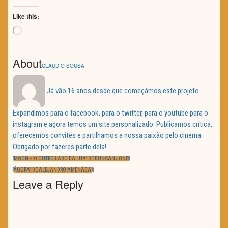
Like this:
Loading…
About
CLAUDIO SOUSA
Já vão 16 anos desde que começámos este projeto.
Expandimos para o facebook, para o twitter, para o youtube para o
instagram e agora temos um site personalizado. Publicamos crítica,
oferecemos convites e partilhamos a nossa paixão pelo cinema.
Obrigado por fazeres parte dela!
Navegação
de
PREVIOUS
“MOON – O OUTRO LADO DA LUA” DE DUNCAN JONES
artigos
POST:
NEXT
“ÁGORA” DE ALEJANDRO AMENÁBAR
POST:
Leave a Reply