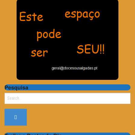
Pesquisa
Search
for: