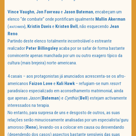
Vince Vaughn
,
Jon Favreau
e
Jason Bateman
, encabeçam um
elenco “de combate” onde pontificam igualmente
Mallin Akerman
(
),
Kristin Davis
e
Kristen Bell
, não esquecendo
Jean
WATCHMEN
Reno
.
Partindo deste elenco totalmente incontrolável o estreante
realizador
Peter Billingsley
acaba por se safar de forma bastante
convincente apenas manchada por um ou outro exagero típico da
cultura (mais brejeira) norte-americana.
4 casais – aos protagonistas já anunciados acrescenta-se os afro-
americanos
Faizon Love
e
Kali
Hawk
– refugiam-se num
resort
paradisíaco especializado em aconselhamento matrimonial, ainda
que apenas
Jason
(
Bateman
) e
Cynthia
(
Bell
) estejam activamente
interessados na terapia.
No entanto, para surpresa de uns e desgosto de outros, as suas
relações serão minuciosamente analisadas por um especialista/guru
amoroso (
Reno
), levando-os a colocar em causa ou desvendando
(dependendo dos casos) aspectos bastante sensíveis das suas