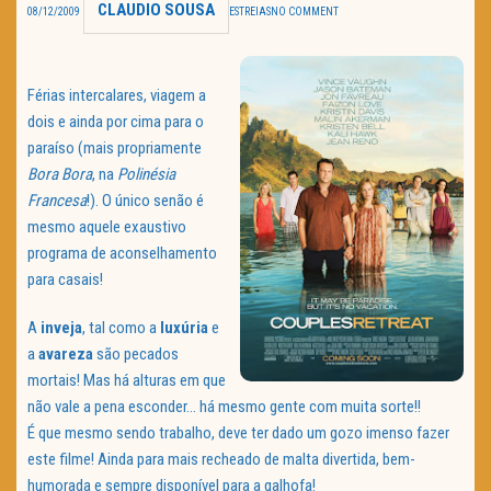
CLAUDIO SOUSA
08/12/2009
ESTREIAS
NO COMMENT
TRAILER DO DIA
Política de Privacidade
Férias intercalares, viagem a
dois e ainda por cima para o
paraíso (mais propriamente
Bora Bora
, na
Polinésia
Francesa
!). O único senão é
mesmo aquele exaustivo
programa de aconselhamento
para casais!
A
inveja
, tal como a
luxúria
e
a
avareza
são pecados
mortais! Mas há alturas em que
não vale a pena esconder… há mesmo gente com muita sorte!!
É que mesmo sendo trabalho, deve ter dado um gozo imenso fazer
este filme! Ainda para mais recheado de malta divertida, bem-
humorada e sempre disponível para a galhofa!