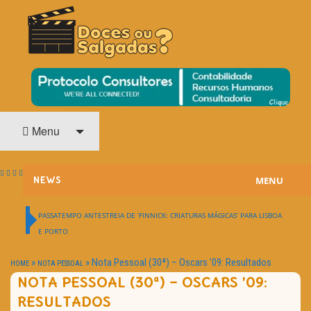
O Cinema? Uma Paixão!!
DOCES OU SALGADAS?
Menu
MENU
NEWS
ESTREIAS
PASSATEMPO ANTESTREIA DE ‘FINNICK: CRIATURAS MÁGICAS’ PARA LISBOA
E PORTO
PASSATEMPOS
»
»
Nota Pessoal (30ª) – Oscars ’09: Resultados
HOME
NOTA PESSOAL
HOME CINEMA
NOTA PESSOAL (30ª) – OSCARS ’09:
RESULTADOS
NOTA PESSOAL