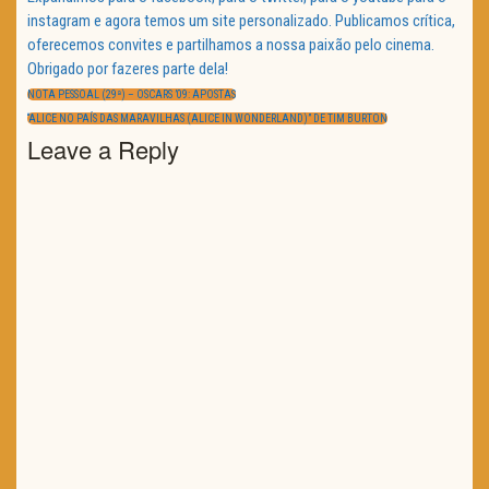
instagram e agora temos um site personalizado. Publicamos crítica,
oferecemos convites e partilhamos a nossa paixão pelo cinema.
Obrigado por fazeres parte dela!
Navegação
de
PREVIOUS
NOTA PESSOAL (29ª) – OSCARS ’09: APOSTAS
artigos
POST:
NEXT
“ALICE NO PAÍS DAS MARAVILHAS (ALICE IN WONDERLAND)” DE TIM BURTON
POST:
Leave a Reply