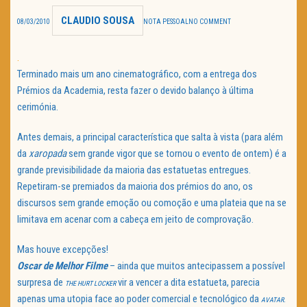
CLAUDIO SOUSA
TRAILER DO DIA
08/03/2010
NOTA PESSOAL
NO COMMENT
Política de Privacidade
.
Terminado mais um ano cinematográfico, com a entrega dos
Prémios da Academia, resta fazer o devido balanço à última
cerimónia.
Antes demais, a principal característica que salta à vista (para além
da
xaropada
sem grande vigor que se tornou o evento de ontem) é a
grande previsibilidade da maioria das estatuetas entregues.
Repetiram-se premiados da maioria dos prémios do ano, os
discursos sem grande emoção ou comoção e uma plateia que na se
limitava em acenar com a cabeça em jeito de comprovação.
Mas houve excepções!
Oscar de Melhor Filme
– ainda que muitos antecipassem a possível
surpresa de
vir a vencer a dita estatueta, parecia
THE HURT LOCKER
apenas uma utopia face ao poder comercial e tecnológico da
.
AVATAR