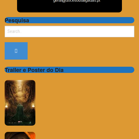
Pesquisa
Search
for:
Trailer e Poster do Dia