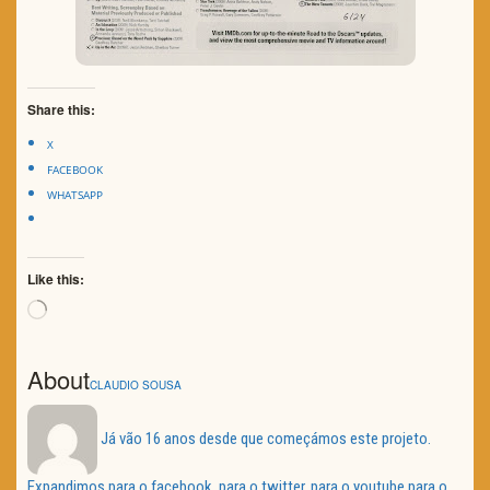
Share this:
X
FACEBOOK
WHATSAPP
Like this:
Loading…
About
CLAUDIO SOUSA
Já vão 16 anos desde que começámos este projeto.
Expandimos para o facebook, para o twitter, para o youtube para o