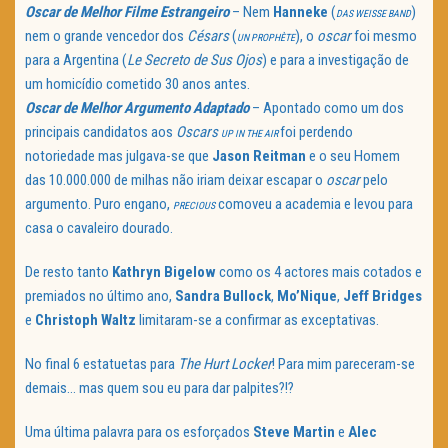
Oscar de Melhor Filme Estrangeiro
– Nem
Hanneke
(
)
DAS WEISSE BAND
nem o grande vencedor dos
Césars
(
), o
oscar
foi mesmo
UN PROPHÈTE
para a Argentina (
Le Secreto de Sus Ojos
) e para a investigação de
um homicídio cometido 30 anos antes.
Oscar de Melhor Argumento Adaptado
– Apontado como um dos
principais candidatos aos
Oscars
foi perdendo
UP IN THE AIR
notoriedade mas julgava-se que
Jason Reitman
e o seu Homem
das 10.000.000 de milhas não iriam deixar escapar o
oscar
pelo
argumento. Puro engano,
comoveu a academia e levou para
PRECIOUS
casa o cavaleiro dourado.
De resto tanto
Kathryn Bigelow
como os 4 actores mais cotados e
premiados no último ano,
Sandra Bullock
,
Mo’Nique
,
Jeff Bridges
e
Christoph Waltz
limitaram-se a confirmar as exceptativas.
No final 6 estatuetas para
The Hurt Locker
! Para mim pareceram-se
demais… mas quem sou eu para dar palpites?!?
Uma última palavra para os esforçados
Steve Martin
e
Alec