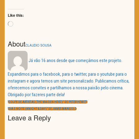
Like this:
Loading…
About
CLAUDIO SOUSA
Já vão 16 anos desde que começámos este projeto.
Expandimos para o facebook, para o twitter, para o youtube para o
instagram e agora temos um site personalizado. Publicamos crítica,
oferecemos convites e partilhamos a nossa paixão pelo cinema.
Obrigado por fazeres parte dela!
Navegação
de
PREVIOUS
“GOLPE DE ARTISTAS (THE MAIDEN HEIST)” DE PETER HEWITT
artigos
POST:
NEXT
“DIA E NOITE (KNIGHT & DAY)” DE JAMES MANGOLD
POST:
Leave a Reply