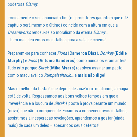
poderosa
Disney
.
Ironicamente o seu anunciado fim (os produtores garantem que o 4º
capítulo será mesmo o último) coincide com a altura em que a
Dreamworks
rendeu-se ao moralismo da eterna
Disney
…
…bem mas deixemos os detalhes para a sala de cinema!
Preparem-se para conhecer
Fiona
(
Cameron Diaz
),
Donkey
(
Eddie
Murphy
) e
Puss
(
Antonio Banderas
) como nunca os viram antes!
Tudo isto porque
Shrek
(
Mike Myers
) resolveu assinar um pacto
com o maquiavélico
Rumpelstiltskin
… e
mais não digo
!
Mas o melhor da festa é que depois de
medianos, a magia
2 CAPÍTULOS
está de volta. Regressamos aos bons velhos tempos em que a
irreverência e a loucura de
Shrek
é posta à prova perante um mundo
(novo) que não o compreende. Ficamos a conhecer novos detalhes,
assistimos a inesperadas revelações, aprendemos a gostar (ainda
mais) de cada um deles – apesar dos seus defeitos!