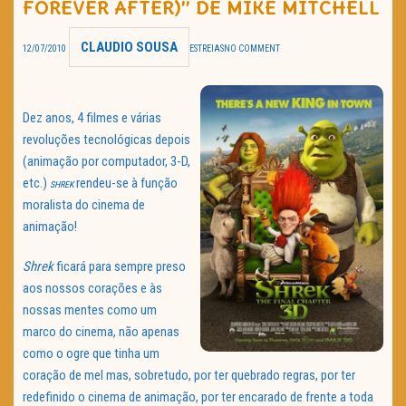
FOREVER AFTER)” DE MIKE MITCHELL
TRAILER DO DIA
CLAUDIO SOUSA
12/07/2010
ESTREIAS
NO COMMENT
Política de Privacidade
Dez anos, 4 filmes e várias
revoluções tecnológicas depois
(animação por computador, 3-D,
etc.)
rendeu-se à função
SHREK
moralista do cinema de
animação!
Shrek
ficará para sempre preso
aos nossos corações e às
nossas mentes como um
marco do cinema, não apenas
como o ogre que tinha um
coração de mel mas, sobretudo, por ter quebrado regras, por ter
redefinido o cinema de animação, por ter encarado de frente a toda