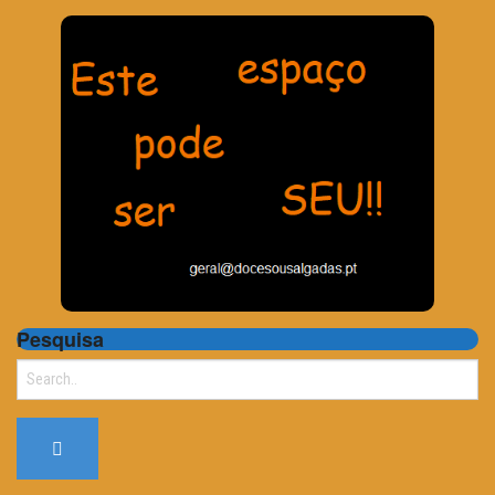
Pesquisa
Search
for: