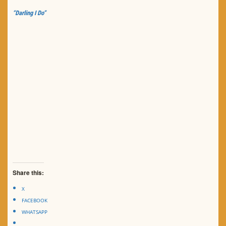
“Darling I Do”
Share this:
X
FACEBOOK
WHATSAPP