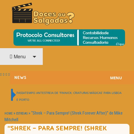
O Cinema? Uma Paixão!!
DOCES OU SALGADAS?
Menu
MENU
NEWS
ESTREIAS
PASSATEMPO ANTESTREIA DE ‘FINNICK: CRIATURAS MÁGICAS’ PARA LISBOA
E PORTO
PASSATEMPOS
»
»
“Shrek – Para Sempre! (Shrek Forever After)” de Mike
HOME
ESTREIAS
HOME CINEMA
Mitchell
“SHREK – PARA SEMPRE! (SHREK
NOTA PESSOAL