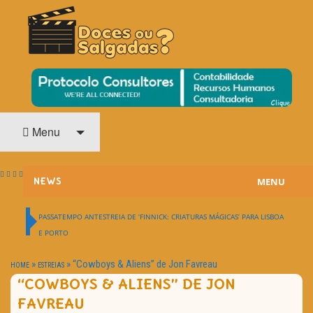
O Cinema? Uma Paixão!!
DOCES OU SALGADAS?
Menu
MENU
NEWS
ESTREIAS
PASSATEMPO ANTESTREIA DE ‘FINNICK: CRIATURAS MÁGICAS’ PARA LISBOA
E PORTO
PASSATEMPOS
»
»
“Cowboys & Aliens” de Jon Favreau
HOME
ESTREIAS
HOME CINEMA
“COWBOYS & ALIENS” DE JON
FAVREAU
NOTA PESSOAL