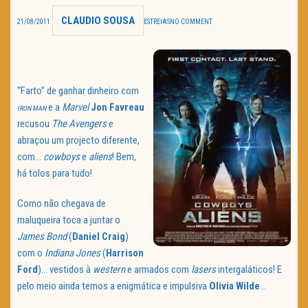
CLAUDIO SOUSA
TRAILER DO DIA
21/08/2011
ESTREIAS
NO COMMENT
Política de Privacidade
“Farto” de ganhar dinheiro com
e a
Marvel
Jon Favreau
IRON MAN
recusou
The Avengers
e
abraçou um projecto diferente,
com…
cowboys
e
aliens
! Bem,
há tolos para tudo!
Como não chegava de
maluqueira toca a juntar o
James Bond
(
Daniel Craig
)
com o
Indiana Jones
(
Harrison
Ford
)… vestidos à
western
e armados com
lasers
intergaláticos! E
pelo meio ainda temos a enigmática e impulsiva
Olivia Wilde
…