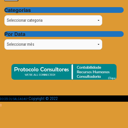
Categorias
Categorias
Por Data
Por
Data
Copyright © 2022
DOCES OU SALGADAS?