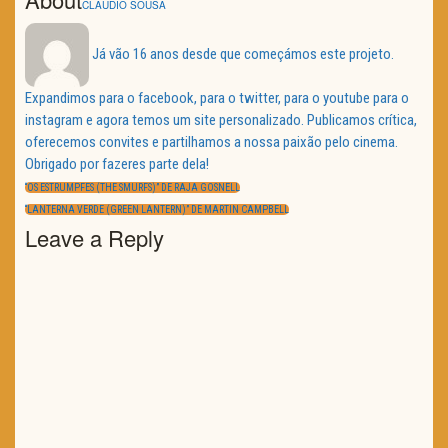
CLAUDIO SOUSA
Já vão 16 anos desde que começámos este projeto.
Expandimos para o facebook, para o twitter, para o youtube para o
instagram e agora temos um site personalizado. Publicamos crítica,
oferecemos convites e partilhamos a nossa paixão pelo cinema.
Obrigado por fazeres parte dela!
Navegação
de
PREVIOUS
“OS ESTRUMPFES (THE SMURFS)” DE RAJA GOSNELL
artigos
POST:
NEXT
“LANTERNA VERDE (GREEN LANTERN)” DE MARTIN CAMPBELL
POST:
Leave a Reply