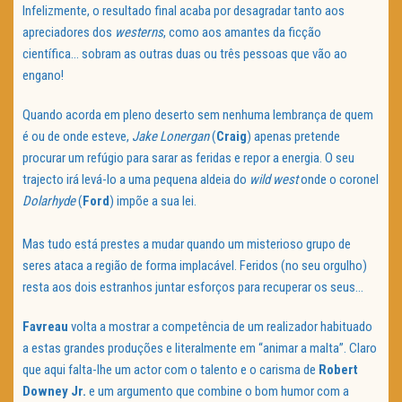
Infelizmente, o resultado final acaba por desagradar tanto aos
apreciadores dos
westerns
, como aos amantes da ficção
científica… sobram as outras duas ou três pessoas que vão ao
engano!
Quando acorda em pleno deserto sem nenhuma lembrança de quem
é ou de onde esteve,
Jake
Lonergan
(
Craig
) apenas pretende
procurar um refúgio para sarar as feridas e repor a energia. O seu
trajecto irá levá-lo a uma pequena aldeia do
wild
west
onde o coronel
Dolarhyde
(
Ford
) impõe a sua lei.
Mas tudo está prestes a mudar quando um misterioso grupo de
seres ataca a região de forma implacável. Feridos (no seu orgulho)
resta aos dois estranhos juntar esforços para recuperar os seus…
Favreau
volta a mostrar a competência de um realizador habituado
a estas grandes produções e literalmente em “animar a malta”. Claro
que aqui falta-lhe um actor com o talento e o carisma de
Robert
Downey Jr.
e um argumento que combine o bom humor com a