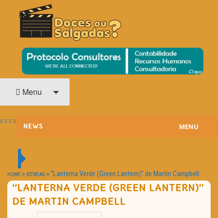
O Cinema? Uma Paixão!!
DOCES OU SALGADAS?
Menu
MENU
NEWS
ESTREIAS
PASSATEMPOS
»
»
“Lanterna Verde (Green Lantern)” de Martin Campbell
HOME
ESTREIAS
“LANTERNA VERDE (GREEN LANTERN)”
HOME CINEMA
DE MARTIN CAMPBELL
NOTA PESSOAL