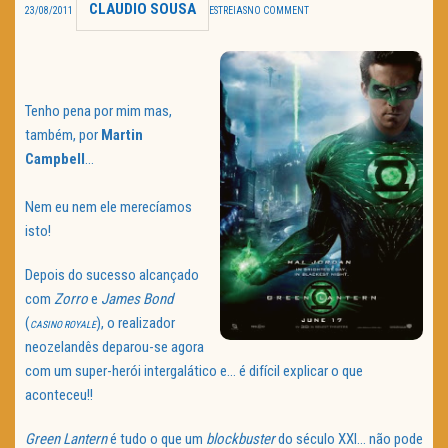
CLAUDIO SOUSA
23/08/2011
ESTREIAS
NO COMMENT
TRAILER DO DIA
Política de Privacidade
Tenho pena por mim mas,
também, por
Martin
Campbell
…
Nem eu nem ele merecíamos
isto!
Depois do sucesso alcançado
com
Zorro
e
James
Bond
(
), o realizador
CASINO
ROYALE
neozelandês deparou-se agora
com um super-herói intergalático e… é difícil explicar o que
aconteceu!!
Green
Lantern
é tudo o que um
blockbuster
do século XXI… não pode