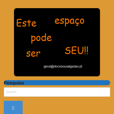
Pesquisa
Search
for: