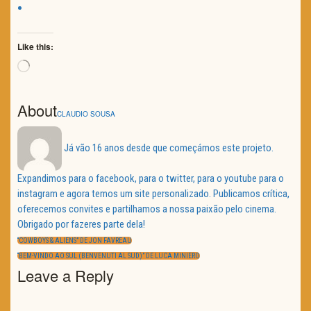
Like this:
Loading…
About
CLAUDIO SOUSA
Já vão 16 anos desde que começámos este projeto.
Expandimos para o facebook, para o twitter, para o youtube para o
instagram e agora temos um site personalizado. Publicamos crítica,
oferecemos convites e partilhamos a nossa paixão pelo cinema.
Obrigado por fazeres parte dela!
Navegação
de
PREVIOUS
“COWBOYS & ALIENS” DE JON FAVREAU
artigos
POST:
NEXT
“BEM-VINDO AO SUL (BENVENUTI AL SUD)” DE LUCA MINIERO
POST:
Leave a Reply