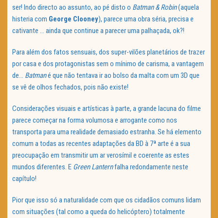
ser! Indo directo ao assunto, ao pé disto o
Batman & Robin
(aquela
histeria com
George Clooney
), parece uma obra séria, precisa e
cativante … ainda que continue a parecer uma palhaçada, ok?!
Para além dos fatos sensuais, dos super-vilões planetários de trazer
por casa e dos protagonistas sem o mínimo de carisma, a vantagem
de…
Batman
é que não tentava ir ao bolso da malta com um 3D que
se vê de olhos fechados, pois não existe!
Considerações visuais e artísticas à parte, a grande lacuna do filme
parece começar na forma volumosa e arrogante como nos
transporta para uma realidade demasiado estranha. Se há elemento
comum a todas as recentes adaptações da BD à 7ª arte é a sua
preocupação em transmitir um ar verosímil e coerente as estes
mundos diferentes. E
Green
Lantern
falha redondamente neste
capítulo!
Pior que isso só a naturalidade com que os cidadãos comuns lidam
com situações (tal como a queda do helicóptero) totalmente