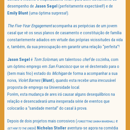
desempenho de
Jason
Segel
(perfeitamente expectável!) e de
Emily Blunt
(uma óptima surpresa!).
The Five-Year Engagement
acompanha as peripécias de um jovem
casal que vê os seus planos de casamento e constituição de família
constantemente adiados em virtude das próprias vicissitudes da vida
e, também, da sua preocupação em garantir uma relação “perfeita”!
Jason Segel
é
Tom Soloman
, um talentoso
chef
de cozinha, com
um óptimo emprego em
San Francisco
que se vê desterrado para o
(bem mais frio) estado do
Michigan
de forma a acompanhar a sua
noiva,
Violet Barnes
(
Blunt
), quando esta recebe uma irrecusável
proposta de emprego na Universidade local.
Porém, esta mudança de ares irá causar alguns desequilíbrios na
relação e desencadeará uma inesperada série de eventos que
colocarão a “sanidade mental” do casal à prova.
Depois de dois projetos mais corrosivos (
e
FORGETTING SARAH MARSHALL
)
Nicholas Stoller
aventura-se agora na comédia
GET HIM TO THE GREEK