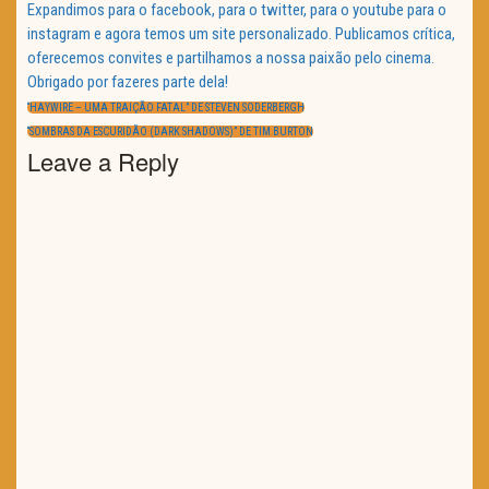
Expandimos para o facebook, para o twitter, para o youtube para o
instagram e agora temos um site personalizado. Publicamos crítica,
oferecemos convites e partilhamos a nossa paixão pelo cinema.
Obrigado por fazeres parte dela!
Navegação
de
PREVIOUS
“HAYWIRE – UMA TRAIÇÃO FATAL” DE STEVEN SODERBERGH
artigos
POST:
NEXT
“SOMBRAS DA ESCURIDÃO (DARK SHADOWS)” DE TIM BURTON
POST:
Leave a Reply