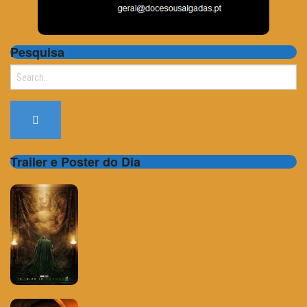
Pesquisa
Search
for:
Trailer e Poster do Dia