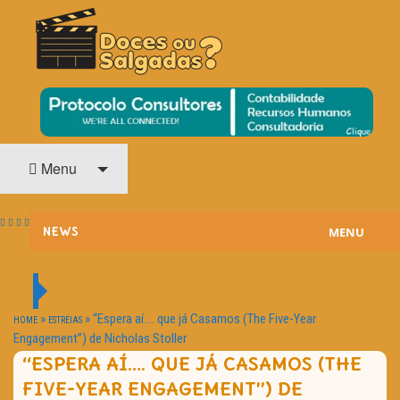
O Cinema? Uma Paixão!!
DOCES OU SALGADAS?
Menu
MENU
NEWS
ESTREIAS
PASSATEMPOS
»
»
“Espera aí…. que já Casamos (The Five-Year
HOME
ESTREIAS
Engagement”) de Nicholas Stoller
HOME CINEMA
“ESPERA AÍ…. QUE JÁ CASAMOS (THE
FIVE-YEAR ENGAGEMENT”) DE
NOTA PESSOAL