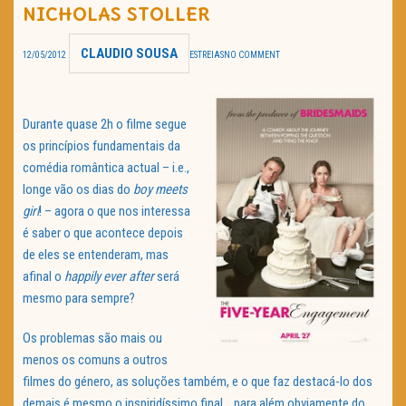
NICHOLAS STOLLER
TRAILER DO DIA
CLAUDIO SOUSA
12/05/2012
ESTREIAS
NO COMMENT
Política de Privacidade
Durante quase 2h o filme segue
os princípios fundamentais da
comédia romântica actual – i.e.,
longe vão os dias do
boy meets
girl
! – agora o que nos interessa
é saber o que acontece depois
de eles se entenderam, mas
afinal o
happily ever after
será
mesmo para sempre?
Os problemas são mais ou
menos os comuns a outros
filmes do género, as soluções também, e o que faz destacá-lo dos
demais é mesmo o inspiridíssimo final… para além obviamente do