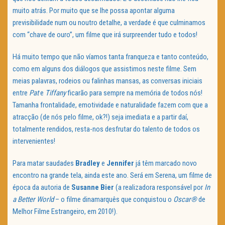
muito atrás. Por muito que se lhe possa apontar alguma
previsibilidade num ou noutro detalhe, a verdade é que culminamos
com “chave de ouro”, um filme que irá surpreender tudo e todos!
Há muito tempo que não víamos tanta franqueza e tanto conteúdo,
como em alguns dos diálogos que assistimos neste filme. Sem
meias palavras, rodeios ou falinhas mansas, as conversas iniciais
entre
Pat
e
Tiffany
ficarão para sempre na memória de todos nós!
Tamanha frontalidade, emotividade e naturalidade fazem com que a
atracção (de nós pelo filme, ok?!) seja imediata e a partir daí,
totalmente rendidos, resta-nos desfrutar do talento de todos os
intervenientes!
Para matar saudades
Bradley
e
Jennifer
já têm marcado novo
encontro na grande tela, ainda este ano. Será em Serena, um filme de
época da autoria de
Susanne Bier
(a realizadora responsável por
In
a Better World
– o filme dinamarquês que conquistou o
Oscar®
de
Melhor Filme Estrangeiro, em 2010!).