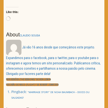
Like this:
Loading…
About
CLAUDIO SOUSA
Já vão 16 anos desde que começámos este projeto.
Expandimos para o facebook, para o twitter, para o youtube para o
instagram e agora temos um site personalizado. Publicamos crítica,
oferecemos convites e partilhamos a nossa paixão pelo cinema.
Obrigado por fazeres parte dela!
Navegação
de
PREVIOUS
“SEIS SESSÕES (THE SESSIONS)” DE BEN LEWIN
artigos
POST:
NEXT
“DECISÃO DE RISCO (FLIGHT)” DE ROBERT ZEMECKIS
POST:
Pingback:
“MARRIAGE STORY” DE NOAH BAUMBACH – DOCES OU
SALGADAS?