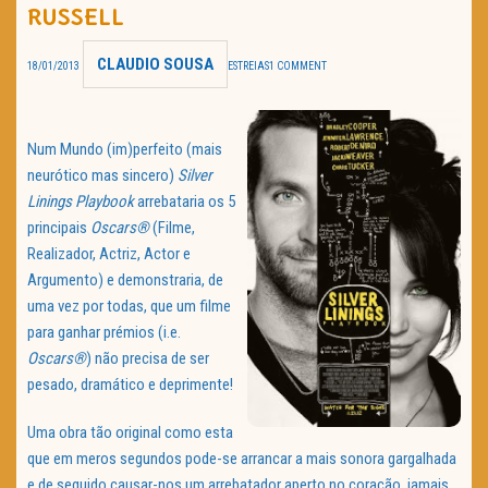
RUSSELL
TRAILER DO DIA
CLAUDIO SOUSA
18/01/2013
ESTREIAS
1 COMMENT
Política de Privacidade
Num Mundo (im)perfeito (mais
neurótico mas sincero)
Silver
Linings Playbook
arrebataria os 5
principais
Oscars®
(Filme,
Realizador, Actriz, Actor e
Argumento) e demonstraria, de
uma vez por todas, que um filme
para ganhar prémios (i.e.
Oscars®
) não precisa de ser
pesado, dramático e deprimente!
Uma obra tão original como esta
que em meros segundos pode-se arrancar a mais sonora gargalhada
e de seguido causar-nos um arrebatador aperto no coração, jamais