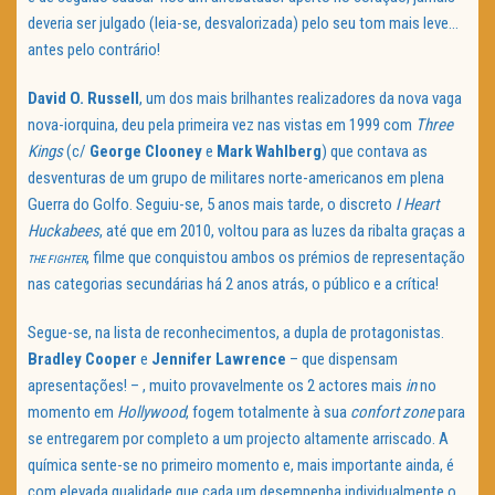
deveria ser julgado (leia-se, desvalorizada) pelo seu tom mais leve…
antes pelo contrário!
David O. Russell
, um dos mais brilhantes realizadores da nova vaga
nova-iorquina, deu pela primeira vez nas vistas em 1999 com
Three
Kings
(c/
George Clooney
e
Mark Wahlberg
) que contava as
desventuras de um grupo de militares norte-americanos em plena
Guerra do Golfo. Seguiu-se, 5 anos mais tarde, o discreto
I Heart
Huckabees
, até que em 2010, voltou para as luzes da ribalta graças a
, filme que conquistou ambos os prémios de representação
THE FIGHTER
nas categorias secundárias há 2 anos atrás, o público e a crítica!
Segue-se, na lista de reconhecimentos, a dupla de protagonistas.
Bradley Cooper
e
Jennifer Lawrence
– que dispensam
apresentações! – , muito provavelmente os 2 actores mais
in
no
momento em
Hollywood
, fogem totalmente à sua
confort zone
para
se entregarem por completo a um projecto altamente arriscado. A
química sente-se no primeiro momento e, mais importante ainda, é
com elevada qualidade que cada um desempenha individualmente o