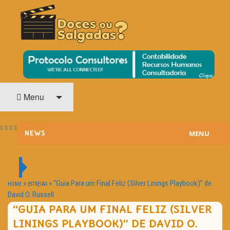
O Cinema? Uma Paixão!!
DOCES OU SALGADAS?
Menu
MENU
NEWS
ESTREIAS
PASSATEMPOS
»
»
“Guia Para um Final Feliz (Silver Linings Playbook)” de
HOME
ESTREIAS
David O. Russell
HOME CINEMA
“GUIA PARA UM FINAL FELIZ (SILVER
LININGS PLAYBOOK)” DE DAVID O.
NOTA PESSOAL