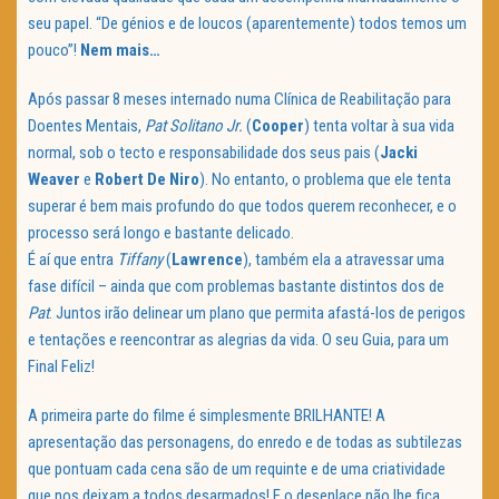
seu papel. “De génios e de loucos (aparentemente) todos temos um
pouco”!
Nem mais…
Após passar 8 meses internado numa Clínica de Reabilitação para
Doentes Mentais,
Pat Solitano Jr.
(
Cooper
) tenta voltar à sua vida
normal, sob o tecto e responsabilidade dos seus pais (
Jacki
Weaver
e
Robert De Niro
). No entanto, o problema que ele tenta
superar é bem mais profundo do que todos querem reconhecer, e o
processo será longo e bastante delicado.
É aí que entra
Tiffany
(
Lawrence
), também ela a atravessar uma
fase difícil – ainda que com problemas bastante distintos dos de
Pat
. Juntos irão delinear um plano que permita afastá-los de perigos
e tentações e reencontrar as alegrias da vida. O seu Guia, para um
Final Feliz!
A primeira parte do filme é simplesmente BRILHANTE! A
apresentação das personagens, do enredo e de todas as subtilezas
que pontuam cada cena são de um requinte e de uma criatividade
que nos deixam a todos desarmados! E o desenlace não lhe fica