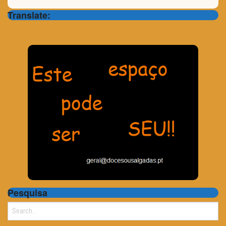
Translate:
Pesquisa
Search
for: