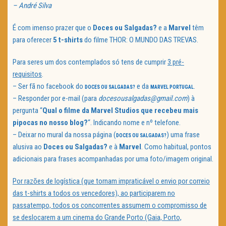
– André Silva
É com imenso prazer que o
Doces ou Salgadas?
e a
Marvel
têm
para oferecer
5 t-shirts
do filme THOR: O MUNDO DAS TREVAS.
Para seres um dos contemplados só tens de cumprir
3 pré-
requisitos
.
– Ser fã no facebook do
e da
.
DOCES OU SALGADAS?
MARVEL PORTUGAL
– Responder por e-mail (para
docesousalgadas@gmail.com
) à
pergunta “
Qual o filme da Marvel Studios que recebeu mais
pipocas no nosso blog?
“. Indicando nome e nº telefone.
– Deixar no mural da nossa página (
) uma frase
DOCES OU SALGADAS?
alusiva ao
Doces ou Salgadas?
e à
Marvel
. Como habitual, pontos
adicionais para frases acompanhadas por uma foto/imagem original.
Por razões de logística (que tornam impraticável o envio por correio
das t-shirts a todos os vencedores), ao participarem no
passatempo, todos os concorrentes assumem o compromisso de
se deslocarem a um cinema do Grande Porto (Gaia, Porto,