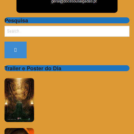
Pesquisa
Search
for:
Trailer e Poster do Dia