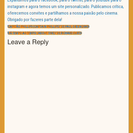
Expandimos para o facebook, para o twitter, para o youtube para o
instagram e agora temos um site personalizado. Publicamos crítica,
oferecemos convites e partilhamos a nossa paixão pelo cinema.
Obrigado por fazeres parte dela!
Navegação
de
PREVIOUS
“CAPITÃO PHILLIPS (CAPTAIN PHILLIPS)” DE PAUL GREENGRASS
artigos
POST:
NEXT
“DÁ TEMPO AO TEMPO (ABOUT TIME)” DE RICHARD CURTIS
POST:
Leave a Reply