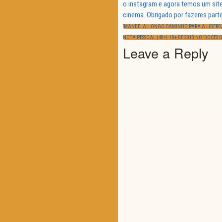
o instagram e agora temos um site
Navegação
cinema. Obrigado por fazeres parte
de
PREVIOUS
artigos
“MANDELA: LONGO CAMINHO PARA A LIBERD
POST:
NEXT
NOTA PESSOAL (40ª): 10+ DE 2013 NO ‘DOCES
POST:
Leave a Reply