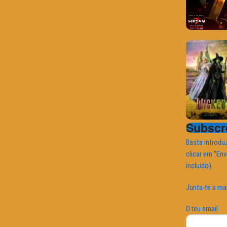
Subscre
Basta introduz
clicar em "Env
incluído).
Junta-te a ma
O teu email