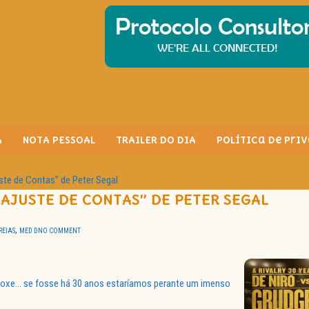
A
NOTA PESSOAL
TRAILER DO DIA
Política de Pri
ste de Contas” de Peter Segal
AJUSTE DE CONTAS” DE PETER SEGAL
,
REIAS
MED D
NO COMMENT
boxe… se fosse há 30 anos estaríamos perante um imenso