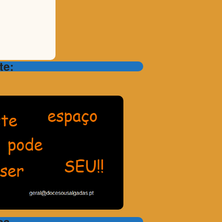
te:
sa