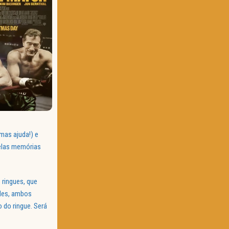
mas ajuda!) e
pelas memórias
s ringues, que
ades, ambos
 do ringue. Será