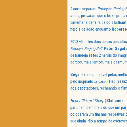
4 anos separam
Rocky
de
Raging B
a tela, provaram que o boxe podia
cimentar a carreira de dois brilhan
heróis de ação enquanto
Robert
r
2013 vê estes dois pesos pesados
Rocky
e
Raging Bull
.
Peter Segal
q
de bandeja estes 2 heróis do imagi
gordos, mais lentos, mais casmur
Segal
é o responsável pelos melh
pelo inspirado
. Hábil rea
GET SMART
dos espetadores, recheando o fil
Henry “Razor” Sharp
(
Stallone
) e
partilham bem mais do que um par
colocaram um fim nas respetivas ca
que ainda irão a tempo de escrever