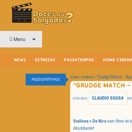
O Cinema? Uma Paixão!!
DOCES OU SALGADAS?
Menu
NEWS
ESTREIAS
PASSATEMPOS
HOME CINEM
»
»
“Grudge Match – Aju
HOME
ESTREIAS
Passatempos
“GRUDGE MATCH – 
CLAUDIO SOUSA
07/01/2014
EST
Stallone
e
De Niro
num filme de 
blockbuster
!