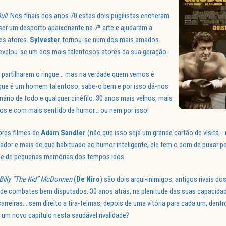
ull
. Nos finais dos anos 70 estes dois pugilistas encheram
 ser um desporto apaixonante na 7ª arte e ajudaram a
tes atores.
Sylvester
tornou-se num dos mais amados
evelou-se um dos mais talentosos atores da sua geração.
 partilharem o ringue… mas na verdade quem vemos é
ue é um homem talentoso, sabe-o bem e por isso dá-nos
nário de todo e qualquer cinéfilo. 30 anos mais velhos, mais
ros e com mais sentido de humor… ou nem por isso!
ores filmes de
Adam Sandler
(não que isso seja um grande cartão de visita… 
lizador e mais do que habituado ao humor inteligente, ele tem o dom de puxar 
me de pequenas memórias dos tempos idos.
Billy “The Kid” McDonnen
(
De Niro
) são dois arqui-inimigos, antigos rivais do
 de combates bem disputados. 30 anos atrás, na plenitude das suas capacid
rreiras… sem direito a tira-teimas, depois de uma vitória para cada um, dentro
 um novo capítulo nesta saudável rivalidade?