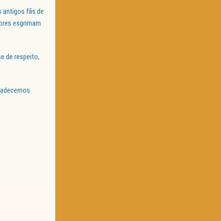
 antigos fãs de
tores esgrimam
e de respeito,
radecemos.