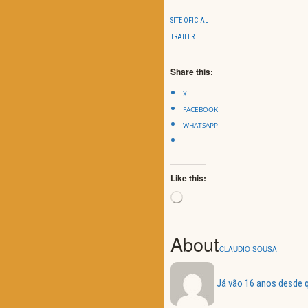
SITE OFICIAL
TRAILER
Share this:
X
FACEBOOK
WHATSAPP
Like this:
Loading…
About
CLAUDIO SOUSA
Já vão 16 anos desde q