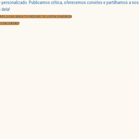
 personalizado. Publicamos crítica, oferecemos convites e partilhamos a nos
 dela!
ADE (LONG WALK TO FREDOM)” DE JUSTIN CHADWICK
 OU SALGADAS?’