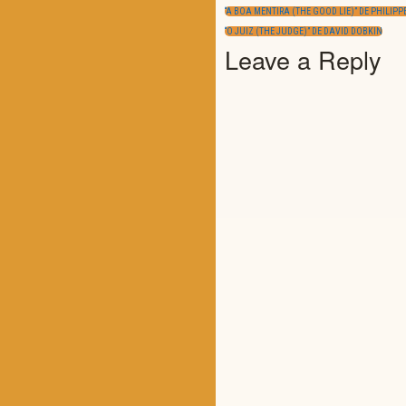
Navegação
de
PREVIOUS
artigos
“A BOA MENTIRA (THE GOOD LIE)” DE PHILIP
POST:
NEXT
“O JUIZ (THE JUDGE)” DE DAVID DOBKIN
POST:
Leave a Reply