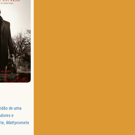
ridão de uma
adores e
nte,
Matt
promete