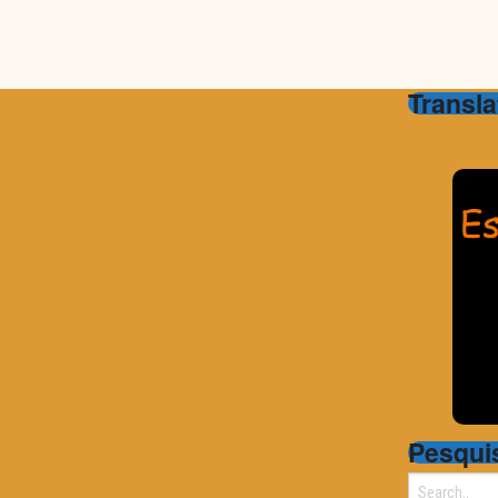
Transla
Pesqui
Search