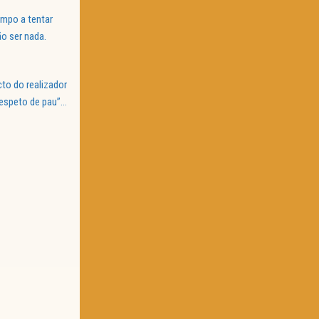
empo a tentar
o ser nada.
cto do realizador
, espeto de pau”…