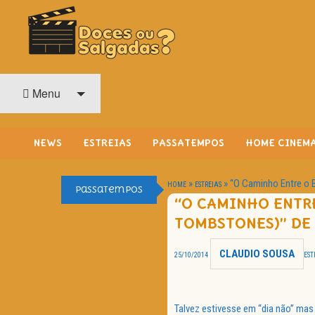
O Cinema? Uma Paixão!!
DOCES OU SALGADAS?
Menu
NEWS
ESTREIAS
PASSATEMPOS
HOME CINEM
»
»
“O Caminho Entre o 
HOME
ESTREIAS
Passatempos
“O CAMINHO ENTRE
TOMBSTONES)” DE
CLAUDIO SOUSA
25/10/2014
EST
Talvez estivesse em “dia não” mas