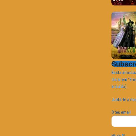
Subscre
Basta introduz
clicar em "Env
incluído).
Junta-te a ma
O teu email