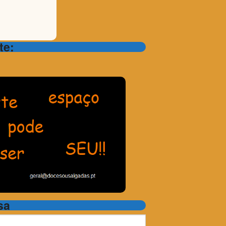
te:
sa