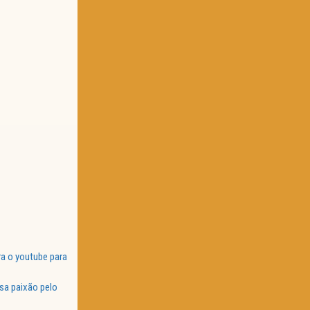
a o youtube para
sa paixão pelo