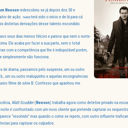
am Neeson
redescobriu-se já depois dos 50 e
ator de ação.
terá sido o início e de lá para cá
TAKEN
s distintas derivações desse talento escondido.
aos seus dias menos felizes e parece que nem o norte-
ima. Ele acaba por fazer a sua parte, sem o total
mas com a competência que lhe é indisputável porém,
e simplesmente não funciona.
ros de drama, passamos pelo suspense, um ou outro
 q.b., um ou outro maluquinho e aquelas incongruências
ueiro filme de série B. Confesso que apanhou-me
olícia,
Matt Scudder
(
Neeson
) trabalha agora como detetive privado na escu
 noite é confrontado com um novo cliente que pretende capturar os sequestr
parece “resolvido” mas quando o crime se repete, com outro influente trafica
ncias para capturar os culpados.