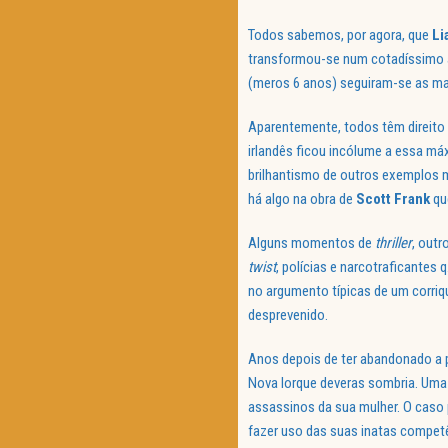
Todos sabemos, por agora, que
Li
transformou-se num cotadíssimo 
(meros 6 anos) seguiram-se as mai
Aparentemente, todos têm direito 
irlandês ficou incólume a essa máx
brilhantismo de outros exemplos 
há algo na obra de
Scott Frank
qu
Alguns momentos de
thriller
, out
twist
, polícias e narcotraficantes
no argumento típicas de um corriq
desprevenido.
Anos depois de ter abandonado a p
Nova Iorque deveras sombria. Uma
assassinos da sua mulher. O caso 
fazer uso das suas inatas competê