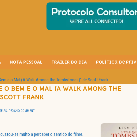
A
NOTA PESSOAL
TRAILER DO DIA
Política de Pri
Bem e o Mal (A Walk Among the Tombstones)” de Scott Frank
 O BEM E O MAL (A WALK AMONG THE
 SCOTT FRANK
,
REIAS
PEQ S
NO COMMENT
 custou-se muito a perceber o sentido do filme.