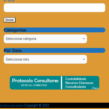
Nº de BI
Categorias
Categorias
Por Data
Por
Data
Copyright © 2022
DOCES OU SALGADAS?