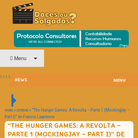
O Cinema? Uma Paixão!!
DOCES OU SALGADAS?
Menu
MENU
NEWS
ESTREIAS
PASSATEMPOS
»
»
“The Hunger Games: A Revolta – Parte 1 (Mockingjay –
HOME
ESTREIAS
Part I)” de Francis Lawrence
HOME CINEMA
“THE HUNGER GAMES: A REVOLTA –
PARTE 1 (MOCKINGJAY – PART I)” DE
NOTA PESSOAL