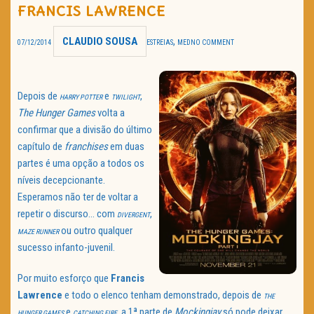
FRANCIS LAWRENCE
TRAILER DO DIA
CLAUDIO SOUSA
,
07/12/2014
ESTREIAS
MED
NO COMMENT
Política de Privacidade
Depois de
e
,
HARRY POTTER
TWILIGHT
The Hunger Games
volta a
confirmar que a divisão do último
capítulo de
franchises
em duas
partes é uma opção a todos os
níveis decepcionante.
Esperamos não ter de voltar a
repetir o discurso… com
,
DIVERGENT
ou outro qualquer
MAZE RUNNER
sucesso infanto-juvenil.
Por muito esforço que
Francis
Lawrence
e todo o elenco tenham demonstrado, depois de
THE
e
, a 1ª parte de
Mockingjay
só pode deixar
HUNGER GAMES
CATCHING FIRE