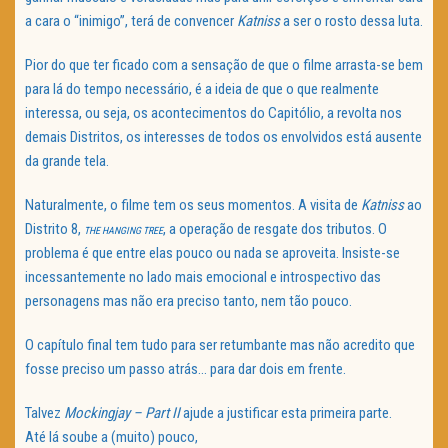
a cara o “inimigo”, terá de convencer
Katniss
a ser o rosto dessa luta.
Pior do que ter ficado com a sensação de que o filme arrasta-se bem
para lá do tempo necessário, é a ideia de que o que realmente
interessa, ou seja, os acontecimentos do Capitólio, a revolta nos
demais Distritos, os interesses de todos os envolvidos está ausente
da grande tela.
Naturalmente, o filme tem os seus momentos. A visita de
Katniss
ao
Distrito 8,
, a operação de resgate dos tributos. O
THE HANGING TREE
problema é que entre elas pouco ou nada se aproveita. Insiste-se
incessantemente no lado mais emocional e introspectivo das
personagens mas não era preciso tanto, nem tão pouco.
O capítulo final tem tudo para ser retumbante mas não acredito que
fosse preciso um passo atrás… para dar dois em frente.
Talvez
Mockingjay – Part II
ajude a justificar esta primeira parte.
Até lá soube a (muito) pouco,