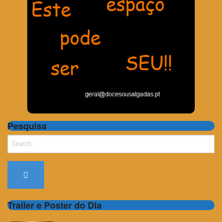
Pesquisa
Search
for:
Trailer e Poster do Dia