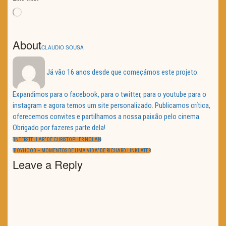
Loading…
About
CLAUDIO SOUSA
Já vão 16 anos desde que começámos este projeto.
Expandimos para o facebook, para o twitter, para o youtube para o
instagram e agora temos um site personalizado. Publicamos crítica,
oferecemos convites e partilhamos a nossa paixão pelo cinema.
Obrigado por fazeres parte dela!
Navegação
de
PREVIOUS
“INTERSTELLAR” DE CHRISTOPHER NOLAN
artigos
POST:
NEXT
“BOYHOOD – MOMENTOS DE UMA VIDA” DE RICHARD LINKLATER
POST:
Leave a Reply