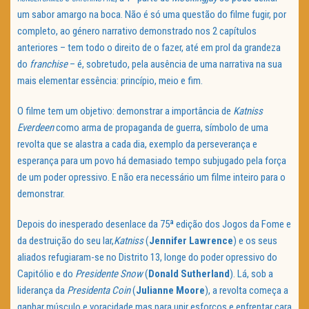
um sabor amargo na boca. Não é só uma questão do filme fugir, por
completo, ao género narrativo demonstrado nos 2 capítulos
anteriores – tem todo o direito de o fazer, até em prol da grandeza
do
franchise
– é, sobretudo, pela ausência de uma narrativa na sua
mais elementar essência: princípio, meio e fim.
O filme tem um objetivo: demonstrar a importância de
Katniss
Everdeen
como arma de propaganda de guerra, símbolo de uma
revolta que se alastra a cada dia, exemplo da perseverança e
esperança para um povo há demasiado tempo subjugado pela força
de um poder opressivo. E não era necessário um filme inteiro para o
demonstrar.
Depois do inesperado desenlace da 75ª edição dos Jogos da Fome e
da destruição do seu lar,
Katniss
(
Jennifer Lawrence
) e os seus
aliados refugiaram-se no Distrito 13, longe do poder opressivo do
Capitólio e do
Presidente Snow
(
Donald Sutherland
). Lá, sob a
liderança da
Presidenta Coin
(
Julianne Moore
), a revolta começa a
ganhar músculo e voracidade mas para unir esforços e enfrentar cara