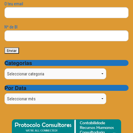
O teu email
Nº de BI
Categorias
Categorias
Por Data
Por
Data