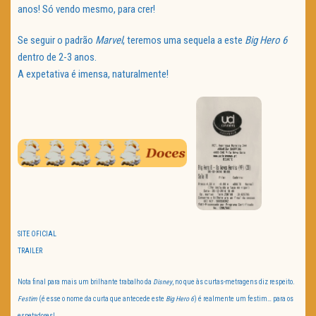
anos! Só vendo mesmo, para crer!
Se seguir o padrão
Marvel
, teremos uma sequela a este
Big Hero 6
dentro de 2-3 anos.
A expetativa é imensa, naturalmente!
SITE OFICIAL
TRAILER
Nota final para mais um brilhante trabalho da
Disney
, no que às curtas-metragens diz respeito.
Festim
(é esse o nome da curta que antecede este
Big Hero 6
) é realmente um festim… para os
espetadores!