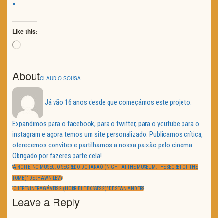
Like this:
Loading…
About
CLAUDIO SOUSA
Já vão 16 anos desde que começámos este projeto.
Expandimos para o facebook, para o twitter, para o youtube para o
instagram e agora temos um site personalizado. Publicamos crítica,
oferecemos convites e partilhamos a nossa paixão pelo cinema.
Obrigado por fazeres parte dela!
Navegação
de
PREVIOUS
“À NOITE, NO MUSEU: O SEGREDO DO FARAÓ (NIGHT AT THE MUSEUM: THE SECRET OF THE
artigos
POST:
TOMB)” DE SHAWN LEVY
NEXT
“CHEFES INTRAGÁVEIS 2 (HORRIBLE BOSSES 2)” DE SEAN ANDERS
POST:
Leave a Reply