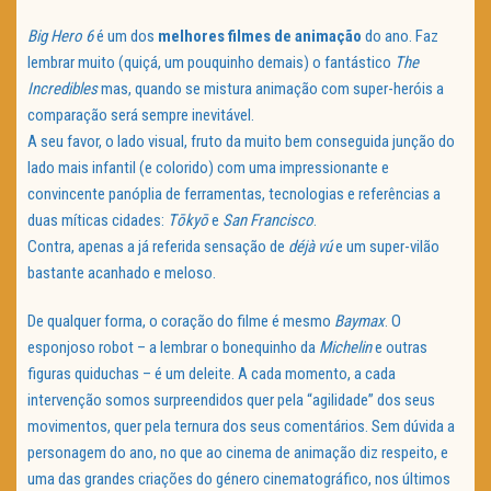
Big Hero 6
é um dos
melhores filmes de animação
do ano. Faz
lembrar muito (quiçá, um pouquinho demais) o fantástico
The
Incredibles
mas, quando se mistura animação com super-heróis a
comparação será sempre inevitável.
A seu favor, o lado visual, fruto da muito bem conseguida junção do
lado mais infantil (e colorido) com uma impressionante e
convincente panóplia de ferramentas, tecnologias e referências a
duas míticas cidades:
Tōkyō
e
San Francisco
.
Contra, apenas a já referida sensação de
déjà vú
e um super-vilão
bastante acanhado e meloso.
De qualquer forma, o coração do filme é mesmo
Baymax
. O
esponjoso robot – a lembrar o bonequinho da
Michelin
e outras
figuras quiduchas – é um deleite. A cada momento, a cada
intervenção somos surpreendidos quer pela “agilidade” dos seus
movimentos, quer pela ternura dos seus comentários. Sem dúvida a
personagem do ano, no que ao cinema de animação diz respeito, e
uma das grandes criações do género cinematográfico, nos últimos