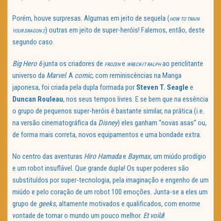
Porém, houve surpresas. Algumas em jeito de sequela (
HOW TO TRAIN
) outras em jeito de super-heróis! Falemos, então, deste
YOUR DRAGON 2
segundo caso.
Big Hero 6
junta os criadores de
e
ao periclitante
FROZEN
WRECK-IT RALPH
universo da
Marvel
. A
comic
, com reminiscências na Manga
japonesa, foi criada pela dupla formada por
Steven T. Seagle
e
Duncan Rouleau
, nos seus tempos livres. E se bem que na essência
o grupo de pequenos super-heróis é bastante similar, na prática (i.e.
na versão cinematográfica da
Disney
) eles ganham “novas asas” ou,
de forma mais correta, novos equipamentos e uma bondade extra.
No centro das aventuras
Hiro Hamada
e
Baymax
, um miúdo prodígio
e um robot insuflável. Que grande dupla! Os super poderes são
substituídos por super-tecnologia, pela imaginação e engenho de um
miúdo e pelo coração de um robot 100 emoções. Junta-se a eles um
grupo de
geeks
, altamente motivados e qualificados, com enorme
vontade de tornar o mundo um pouco melhor.
Et voilá
!