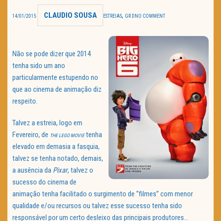
CLAUDIO SOUSA
,
TRAILER DO DIA
14/01/2015
ESTREIAS
GR D
NO COMMENT
Política de Privacidade
Não se pode dizer que 2014
tenha sido um ano
particularmente estupendo no
que ao cinema de animação diz
respeito.
Talvez a estreia, logo em
Fevereiro, de
tenha
THE LEGO MOVIE
elevado em demasia a fasquia,
talvez se tenha notado, demais,
a ausência da
Pixar
, talvez o
sucesso do cinema de
animação tenha facilitado o surgimento de “filmes” com menor
qualidade e/ou recursos ou talvez esse sucesso tenha sido
responsável por um certo desleixo das principais produtores…