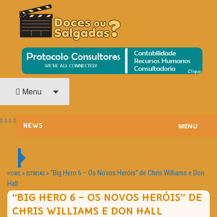
O Cinema? Uma Paixão!!
DOCES OU SALGADAS?
Menu
MENU
NEWS
ESTREIAS
PASSATEMPOS
»
»
“Big Hero 6 – Os Novos Heróis” de Chris Williams e Don
HOME
ESTREIAS
Hall
HOME CINEMA
“BIG HERO 6 – OS NOVOS HERÓIS” DE
CHRIS WILLIAMS E DON HALL
NOTA PESSOAL