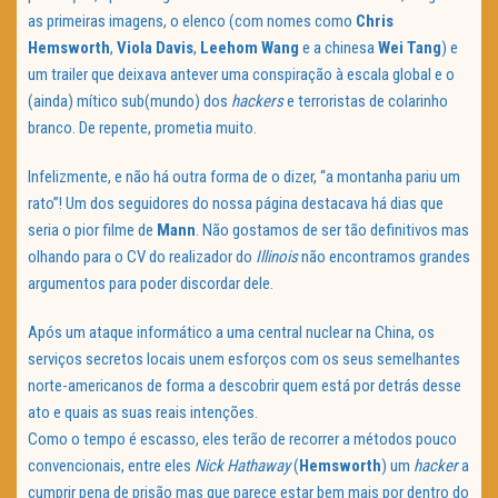
as primeiras imagens, o elenco (com nomes como
Chris
Hemsworth
,
Viola Davis
,
Leehom Wang
e a chinesa
Wei Tang
) e
um trailer que deixava antever uma conspiração à escala global e o
(ainda) mítico sub(mundo) dos
hackers
e terroristas de colarinho
branco. De repente, prometia muito.
Infelizmente, e não há outra forma de o dizer, “a montanha pariu um
rato”! Um dos seguidores do nossa página destacava há dias que
seria o pior filme de
Mann
. Não gostamos de ser tão definitivos mas
olhando para o CV do realizador do
Illinois
não encontramos grandes
argumentos para poder discordar dele.
Após um ataque informático a uma central nuclear na China, os
serviços secretos locais unem esforços com os seus semelhantes
norte-americanos de forma a descobrir quem está por detrás desse
ato e quais as suas reais intenções.
Como o tempo é escasso, eles terão de recorrer a métodos pouco
convencionais, entre eles
Nick Hathaway
(
Hemsworth
) um
hacker
a
cumprir pena de prisão mas que parece estar bem mais por dentro do