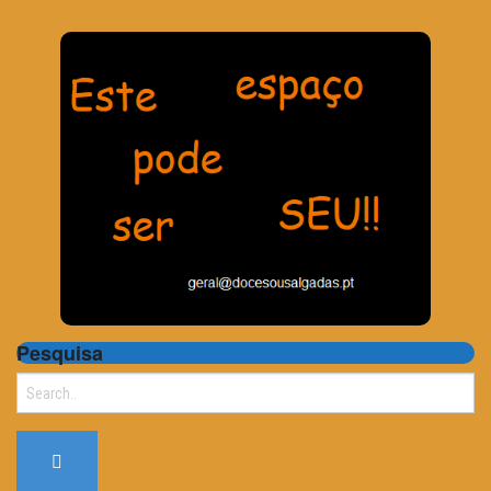
Pesquisa
Search
for: