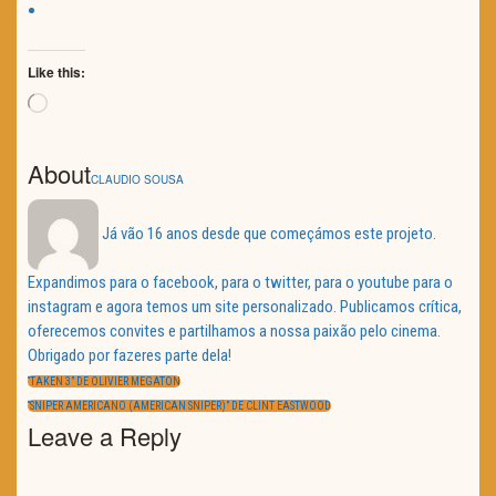
Like this:
Loading…
About
CLAUDIO SOUSA
Já vão 16 anos desde que começámos este projeto.
Expandimos para o facebook, para o twitter, para o youtube para o
instagram e agora temos um site personalizado. Publicamos crítica,
oferecemos convites e partilhamos a nossa paixão pelo cinema.
Obrigado por fazeres parte dela!
Navegação
de
PREVIOUS
“TAKEN 3” DE OLIVIER MEGATON
artigos
POST:
NEXT
“SNIPER AMERICANO (AMERICAN SNIPER)” DE CLINT EASTWOOD
POST:
Leave a Reply