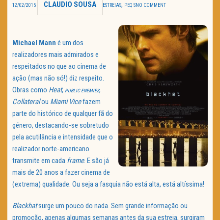
CLAUDIO SOUSA
,
12/02/2015
ESTREIAS
PEQ S
NO COMMENT
TRAILER DO DIA
Política de Privacidade
Michael Mann
é um dos
realizadores mais admirados e
respeitados no que ao cinema de
ação (mas não só!) diz respeito.
Obras como
Heat
,
,
PUBLIC ENEMIES
Collateral
ou
Miami Vice
fazem
parte do histórico de qualquer fã do
género, destacando-se sobretudo
pela acutilância e intensidade que o
realizador norte-americano
transmite em cada
frame
. E são já
mais de 20 anos a fazer cinema de
(extrema) qualidade. Ou seja a fasquia não está alta, está altíssima!
Blackhat
surge um pouco do nada. Sem grande informação ou
promoção, apenas algumas semanas antes da sua estreia, surgiram