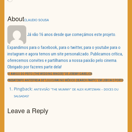
About
CLAUDIO SOUSA
Já vão 16 anos desde que começámos este projeto.
Expandimos para o facebook, para o twitter, para o youtube para o
instagram e agora temos um site personalizado. Publicamos crítica,
oferecemos convites e partilhamos a nossa paixão pelo cinema.
Obrigado por fazeres parte dela!
Navegação
de
PREVIOUS
“O AMIGO DO PEITO (THE WEDDING RINGER)” DE JEREMY GARELICK
artigos
POST:
NEXT
PASSATEMPO ANTESTREIA DE “LOUCURAS NO MÉXICO (SEARCH PARTY)” EM LISBOA E PORTO
POST:
Pingback:
ANTEVISÃO “THE MUMMY” DE ALEX KURTZMAN – DOCES OU
SALGADAS?
Leave a Reply