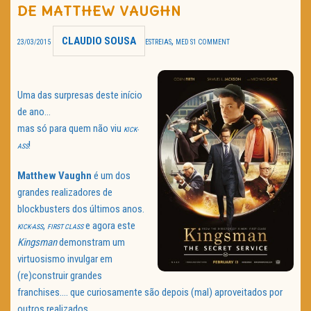
DE MATTHEW VAUGHN
TRAILER DO DIA
CLAUDIO SOUSA
,
23/03/2015
ESTREIAS
MED S
1 COMMENT
Política de Privacidade
Uma das surpresas deste início
de ano…
mas só para quem não viu
KICK-
!
ASS
Matthew Vaughn
é um dos
grandes realizadores de
blockbusters dos últimos anos.
,
e agora este
KICK-ASS
FIRST CLASS
Kingsman
demonstram um
virtuosismo invulgar em
(re)construir grandes
franchises…. que curiosamente são depois (mal) aproveitados por
outros realizados.