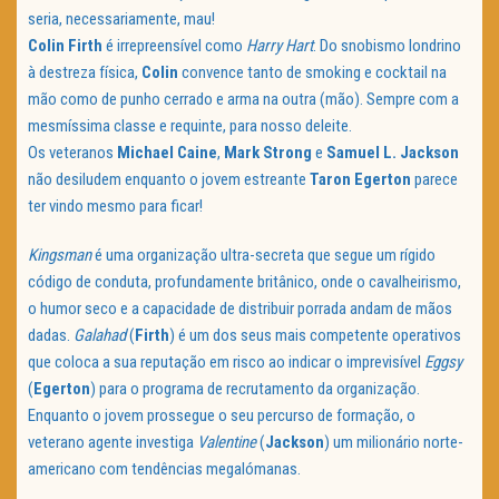
seria, necessariamente, mau!
Colin Firth
é irrepreensível como
Harry Hart
. Do snobismo londrino
à destreza física,
Colin
convence tanto de smoking e cocktail na
mão como de punho cerrado e arma na outra (mão). Sempre com a
mesmíssima classe e requinte, para nosso deleite.
Os veteranos
Michael Caine
,
Mark Strong
e
Samuel L. Jackson
não desiludem enquanto o jovem estreante
Taron Egerton
parece
ter vindo mesmo para ficar!
Kingsman
é uma organização ultra-secreta que segue um rígido
código de conduta, profundamente britânico, onde o cavalheirismo,
o humor seco e a capacidade de distribuir porrada andam de mãos
dadas.
Galahad
(
Firth
) é um dos seus mais competente operativos
que coloca a sua reputação em risco ao indicar o imprevisível
Eggsy
(
Egerton
) para o programa de recrutamento da organização.
Enquanto o jovem prossegue o seu percurso de formação, o
veterano agente investiga
Valentine
(
Jackson
) um milionário norte-
americano com tendências megalómanas.