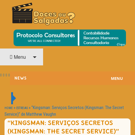
O Cinema? Uma Paixão!!
DOCES OU SALGADAS?
Menu
MENU
NEWS
ESTREIAS
PASSATEMPOS
»
»
“Kingsman: Serviços Secretos (Kingsman: The Secret
HOME
ESTREIAS
Service)” de Matthew Vaughn
HOME CINEMA
“KINGSMAN: SERVIÇOS SECRETOS
(KINGSMAN: THE SECRET SERVICE)”
NOTA PESSOAL