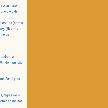
de o primeiro
ior é o elo de
te contas (com o
nny
(
Naomie
e meros
e embora a
 20m do filme são
me ficará para
as, regressos e
bom e do melhor,