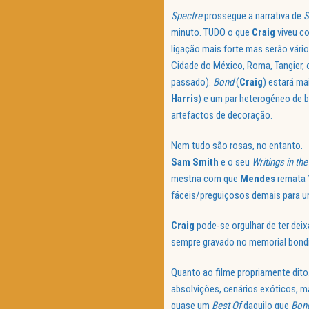
Spectre
prossegue a narrativa de
S
minuto. TUDO o que
Craig
viveu 
ligação mais forte mas serão vár
Cidade do México, Roma, Tangier, 
passado).
Bond
(
Craig
) estará m
Harris
) e um par heterogéneo de bo
artefactos de decoração.
Nem tudo são rosas, no entanto.
Sam Smith
e o seu
Writings in the
mestria com que
Mendes
remata 
fáceis/preguiçosos demais para u
Craig
pode-se orgulhar de ter dei
sempre gravado no memorial bond
Quanto ao filme propriamente dito.
absolvições, cenários exóticos, m
quase um
Best Of
daquilo que
Bon