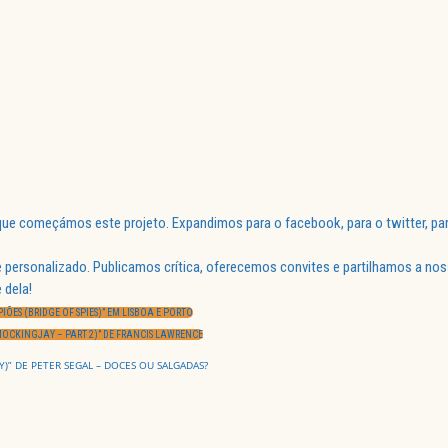
ue começámos este projeto. Expandimos para o facebook, para o twitter, par
 personalizado. Publicamos crítica, oferecemos convites e partilhamos a nos
 dela!
IÕES (BRIDGE OF SPIES)” EM LISBOA E PORTO
MOCKINGJAY – PART 2)” DE FRANCIS LAWRENCE
Y)” DE PETER SEGAL – DOCES OU SALGADAS?