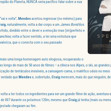
pião do Planeta, NUNCA seria pacífico falar sobre a sua
vai e volta”,
Mendes
aceitou regressar (no mínimo) para
raig
, naturalmente, volta a dar corpo a um
James Bond
dos
ido, dividido entre o dever e a emoção mas (im)perfeito e
ranchise
, volta a fazer sentido, a ter uma estrutura que
 valoriza, que o conecta com o seu passado
mais uma longa homenagem auto elogiosa, recuperando o
o longo de mais de 50 anos de filmes – a clínica nos Alpes, o ski, as grande
nização de tentáculos invisíveis, a carruagem-cama, o maléfico oásis no meio 
 verdade que
Mendes
e, sobretudo,
Craig
merecem, mais do que ninguém, de
, volta a ter todos os ingredientes para ser um grande filme de ação, aventura
le de 007 durante os próximos 120m, mesmo que
Craig
já tenha (mais ou meno
ajestade chegaram ao fim.