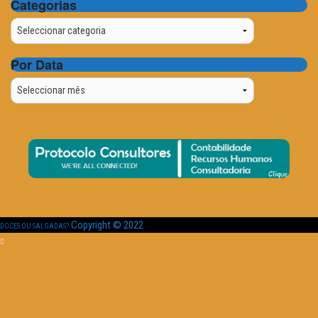
Categorias
Categorias
Por Data
Por
Data
Copyright © 2022
DOCES OU SALGADAS?