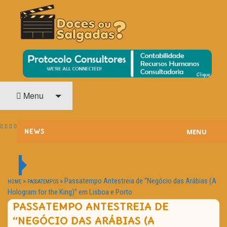
O Cinema? Uma Paixão!!
DOCES OU SALGADAS?
Menu
MENU
NEWS
ESTREIAS
PASSATEMPOS
»
»
Passatempo Antestreia de “Negócio das Arábias (A
HOME
PASSATEMPOS
Hologram for the King)” em Lisboa e Porto
HOME CINEMA
PASSATEMPO ANTESTREIA DE
“NEGÓCIO DAS ARÁBIAS (A
NOTA PESSOAL