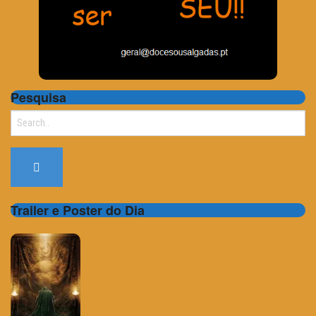
Pesquisa
Search
for:
Trailer e Poster do Dia