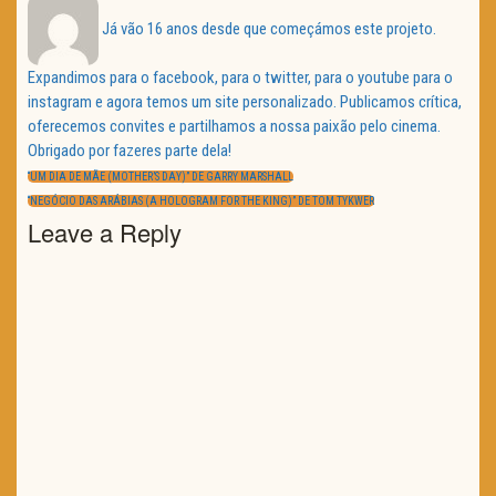
Já vão 16 anos desde que começámos este projeto.
Expandimos para o facebook, para o twitter, para o youtube para o
instagram e agora temos um site personalizado. Publicamos crítica,
oferecemos convites e partilhamos a nossa paixão pelo cinema.
Obrigado por fazeres parte dela!
Navegação
de
PREVIOUS
“UM DIA DE MÃE (MOTHER’S DAY)” DE GARRY MARSHALL
artigos
POST:
NEXT
“NEGÓCIO DAS ARÁBIAS (A HOLOGRAM FOR THE KING)” DE TOM TYKWER
POST:
Leave a Reply