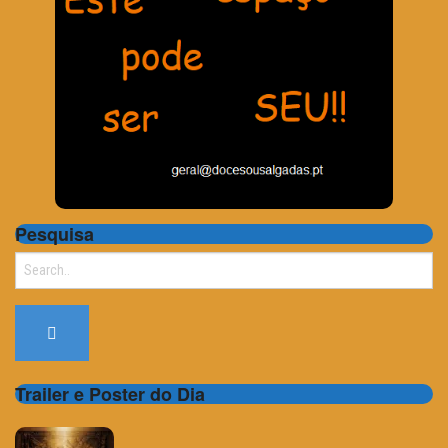
Pesquisa
Search
for:
Trailer e Poster do Dia