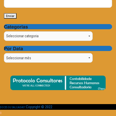
Categorias
Categorias
Por Data
Por
Data
Copyright © 2022
DOCES OU SALGADAS?