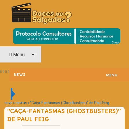
O Cinema? Uma Paixão!!
DOCES OU SALGADAS?
Menu
MENU
NEWS
ESTREIAS
PASSATEMPOS
»
»
“Caça-Fantasmas (Ghostbusters)” de Paul Feig
HOME
ESTREIAS
“CAÇA-FANTASMAS (GHOSTBUSTERS)”
HOME CINEMA
DE PAUL FEIG
NOTA PESSOAL