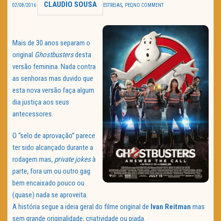
CLAUDIO SOUSA
,
02/08/2016
ESTREIAS
PEQ
NO COMMENT
TRAILER DO DIA
Política de Privacidade
Mais de 30 anos separam o
original
Ghostbusters
desta
versão feminina. Nada contra
as senhoras mas duvido que
esta nova versão faça algum
dia justiça aos seus
antecessores.
O “selo de aprovação” parece
ter sido alcançado durante a
rodagem mas,
private jokes
à
parte, fora um ou outro gag
bem encaixado pouco ou
(quase) nada se aproveita.
A história segue a ideia geral do filme original de
Ivan Reitman
mas
sem grande originalidade, criatividade ou piada.