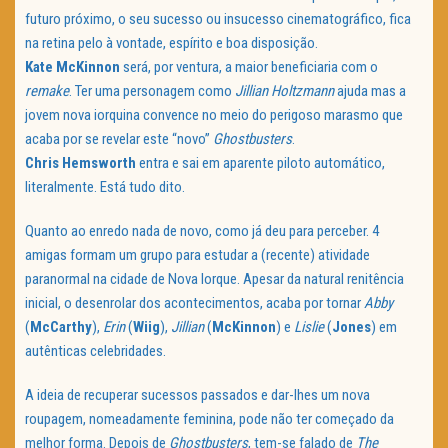
futuro próximo, o seu sucesso ou insucesso cinematográfico, fica
na retina pelo à vontade, espírito e boa disposição.
Kate McKinnon
será, por ventura, a maior beneficiaria com o
remake
. Ter uma personagem como
Jillian Holtzmann
ajuda mas a
jovem nova iorquina convence no meio do perigoso marasmo que
acaba por se revelar este “novo”
Ghostbusters
.
Chris Hemsworth
entra e sai em aparente piloto automático,
literalmente. Está tudo dito.
Quanto ao enredo nada de novo, como já deu para perceber. 4
amigas formam um grupo para estudar a (recente) atividade
paranormal na cidade de Nova Iorque. Apesar da natural renitência
inicial, o desenrolar dos acontecimentos, acaba por tornar
Abby
(
McCarthy
),
Erin
(
Wiig
),
Jillian
(
McKinnon
) e
Lislie
(
Jones
) em
autênticas celebridades.
A ideia de recuperar sucessos passados e dar-lhes um nova
roupagem, nomeadamente feminina, pode não ter começado da
melhor forma. Depois de
Ghostbusters
, tem-se falado de
The