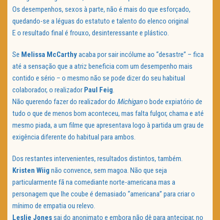
Os desempenhos, sexos à parte, não é mais do que esforçado,
quedando-se a léguas do estatuto e talento do elenco original
E o resultado final é frouxo, desinteressante e plástico.
Se
Melissa McCarthy
acaba por sair incólume ao “desastre” – fica
até a sensação que a atriz beneficia com um desempenho mais
contido e sério – o mesmo não se pode dizer do seu habitual
colaborador, o realizador
Paul Feig
.
Não querendo fazer do realizador do
Michigan
o bode expiatório de
tudo o que de menos bom aconteceu, mas falta fulgor, chama e até
mesmo piada, a um filme que apresentava logo à partida um grau de
exigência diferente do habitual para ambos.
Dos restantes intervenientes, resultados distintos, também.
Kristen Wiig
não convence, sem magoa. Não que seja
particularmente fã na comediante norte-americana mas a
personagem que lhe coube é demasiado “americana” para criar o
mínimo de empatia ou relevo.
Leslie Jones
sai do anonimato e embora não dê para antecipar, no