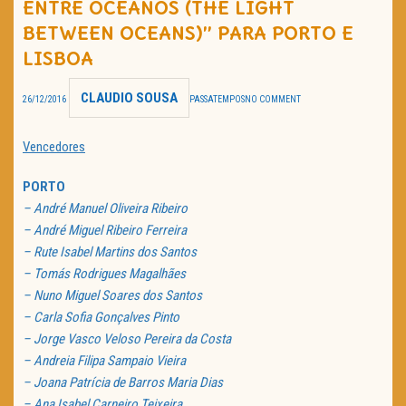
ENTRE OCEANOS (THE LIGHT
TRAILER DO DIA
BETWEEN OCEANS)” PARA PORTO E
LISBOA
Política de Privacidade
CLAUDIO SOUSA
26/12/2016
PASSATEMPOS
NO COMMENT
Vencedores
PORTO
– André Manuel Oliveira Ribeiro
– André Miguel Ribeiro Ferreira
– Rute Isabel Martins dos Santos
– Tomás Rodrigues Magalhães
– Nuno Miguel Soares dos Santos
– Carla Sofia Gonçalves Pinto
– Jorge Vasco Veloso Pereira da Costa
– Andreia Filipa Sampaio Vieira
– Joana Patrícia de Barros Maria Dias
– Ana Isabel Carneiro Teixeira