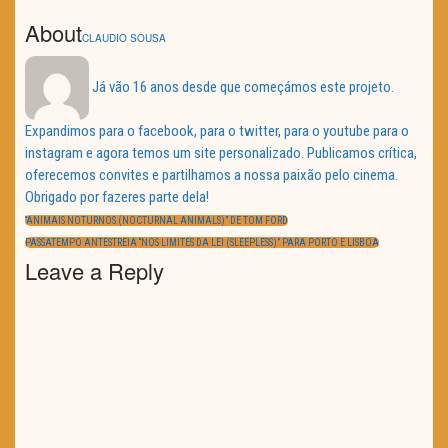
About
CLAUDIO SOUSA
Já vão 16 anos desde que começámos este projeto.
Expandimos para o facebook, para o twitter, para o youtube para o
instagram e agora temos um site personalizado. Publicamos crítica,
oferecemos convites e partilhamos a nossa paixão pelo cinema.
Obrigado por fazeres parte dela!
Navegação
de
PREVIOUS
“ANIMAIS NOTURNOS (NOCTURNAL ANIMALS)” DE TOM FORD
artigos
POST:
NEXT
PASSATEMPO ANTESTREIA “NOS LIMITES DA LEI (SLEEPLESS)” PARA PORTO E LISBOA
POST:
Leave a Reply