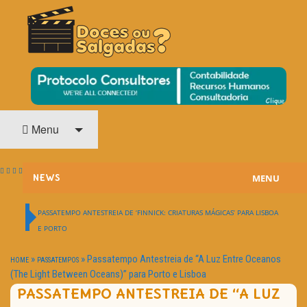
O Cinema? Uma Paixão!!
DOCES OU SALGADAS?
Menu
MENU
NEWS
ESTREIAS
PASSATEMPO ANTESTREIA DE ‘FINNICK: CRIATURAS MÁGICAS’ PARA LISBOA
E PORTO
PASSATEMPOS
»
»
Passatempo Antestreia de “A Luz Entre Oceanos
HOME
PASSATEMPOS
HOME CINEMA
(The Light Between Oceans)” para Porto e Lisboa
PASSATEMPO ANTESTREIA DE “A LUZ
NOTA PESSOAL