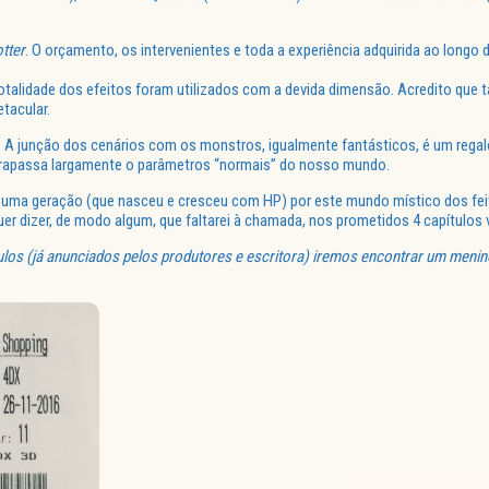
tter
. O orçamento, os intervenientes e toda a experiência adquirida ao longo
 totalidade dos efeitos foram utilizados com a devida dimensão. Acredito qu
tacular.
 A junção dos cenários com os monstros, igualmente fantásticos, é um regalo p
ltrapassa largamente o parâmetros “normais” do nosso mundo.
e uma geração (que nasceu e cresceu com HP) por este mundo místico dos fei
r dizer, de modo algum, que faltarei à chamada, nos prometidos 4 capítulos 
ítulos (já anunciados pelos produtores e escritora) iremos encontrar um men