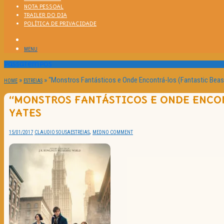
NOTA PESSOAL
TRAILER DO DIA
POLÍTICA DE PRIVACIDADE
MENU
Passatempos
»
»
“Monstros Fantásticos e Onde Encontrá-los (Fantastic Beas
HOME
ESTREIAS
“MONSTROS FANTÁSTICOS E ONDE ENCON
YATES
,
15/01/2017
CLAUDIO SOUSA
ESTREIAS
MED
NO COMMENT