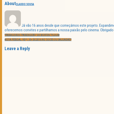
About
CLAUDIO SOUSA
Já vão 16 anos desde que começámos este projeto. Expandimos 
oferecemos convites e partilhamos a nossa paixão pelo cinema. Obrigado p
Navegação
PREVIOUS
de
“PASSAGEIROS (PASSENGERS)” DE MORTEN TYLDUM
POST:
artigos
NEXT
NOTA PESSOAL (43ª): 10+ DE 2016 NO ‘DOCES OU SALGADAS?’
POST:
Leave a Reply