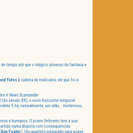
 de tempo até que o mágico universo de fantasia e
vid Yates
à cadeira de realizador, ele que foi o
eles é
Newt Scamander
.
 (do século XX), o novo horizonte temporal.
ndida. E há, naturalmente, um vilão… misterioso,
ceiros e humanos. O jovem feiticeiro tem a sua
r partido numa disputa com consequências
(
Dan Fogler
). Um quarteto preparado para quase