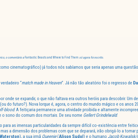
ico, o comentário a
Fantastic Beasts and Where to Find Them
só agora foi escrito.
io, como cinematográfico) já todos nós sabíamos que seria apenas uma questão
 verdadeiro “
match made in Heaven
“. Já não tão aleatório foi o regresso de
Da
por onde se expandir, o que não faltava era outros heróis para descobrir. Um d
ou do futuro?). Nova Iorque é, agora, o centro do mundo mágico e os anos 20
lf-blood
. A feitiçaria permanece uma atividade proibida e altamente incompree
a e o sono do comum dos mortais. De seu nome
Gellert Grindelwald
.
o para as imensas particularidades da sempre difícil co-existência entre feiti
 – mas a dimensão dos problemas com que se deparará, irão obrigá-lo a toma
 Waterston
), a sua irmã
Queenie
(
Alison Sudol
) e o humano
Jacob Kowalski