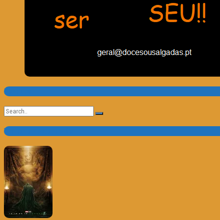
Pesquisa
Search
for:
Trailer e Poster do Dia