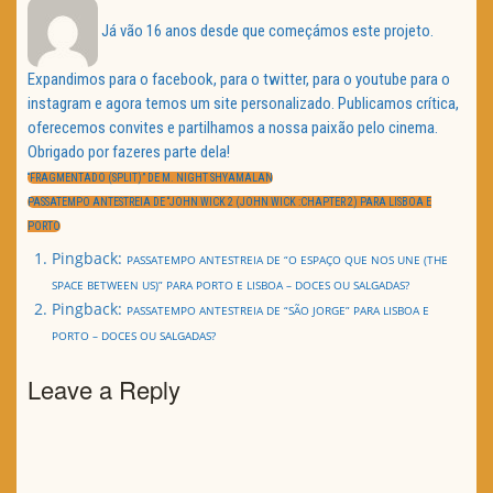
Já vão 16 anos desde que começámos este projeto.
Expandimos para o facebook, para o twitter, para o youtube para o
instagram e agora temos um site personalizado. Publicamos crítica,
oferecemos convites e partilhamos a nossa paixão pelo cinema.
Obrigado por fazeres parte dela!
Navegação
de
PREVIOUS
“FRAGMENTADO (SPLIT)” DE M. NIGHT SHYAMALAN
artigos
POST:
NEXT
PASSATEMPO ANTESTREIA DE “JOHN WICK 2 (JOHN WICK :CHAPTER 2) PARA LISBOA E
POST:
PORTO
Pingback:
PASSATEMPO ANTESTREIA DE “O ESPAÇO QUE NOS UNE (THE
SPACE BETWEEN US)” PARA PORTO E LISBOA – DOCES OU SALGADAS?
Pingback:
PASSATEMPO ANTESTREIA DE “SÃO JORGE” PARA LISBOA E
PORTO – DOCES OU SALGADAS?
Leave a Reply