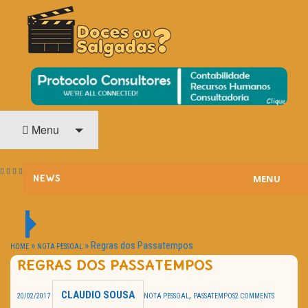
O Cinema? Uma Paixão!!
DOCES OU SALGADAS?
Menu
MENU
NEWS
ESTREIAS
PASSATEMPOS
»
»
Regras dos Passatempos
HOME
NOTA PESSOAL
REGRAS DOS PASSATEMPOS
HOME CINEMA
CLAUDIO SOUSA
,
20/02/2017
NOTA PESSOAL
PASSATEMPOS
2 COMMENTS
NOTA PESSOAL