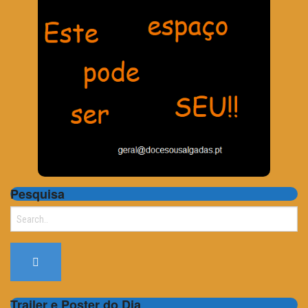
Pesquisa
Search
for:
Trailer e Poster do Dia