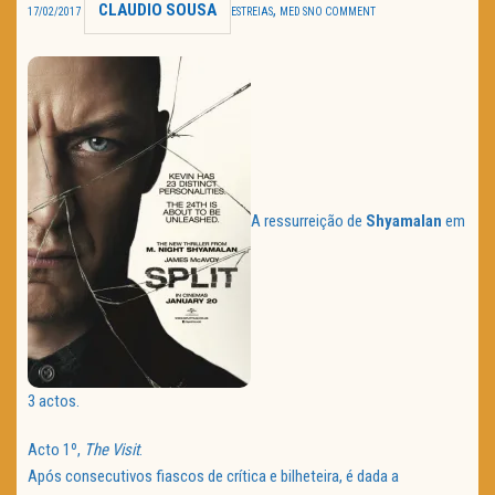
CLAUDIO SOUSA
,
17/02/2017
ESTREIAS
MED S
NO COMMENT
TRAILER DO DIA
Política de Privacidade
A ressurreição de
Shyamalan
em
3 actos.
Acto 1º,
The Visit
.
Após consecutivos fiascos de crítica e bilheteira, é dada a