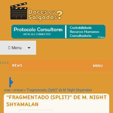
O Cinema? Uma Paixão!!
DOCES OU SALGADAS?
Menu
MENU
NEWS
ESTREIAS
PASSATEMPOS
»
»
“Fragmentado (Split)” de M. Night Shyamalan
HOME
ESTREIAS
“FRAGMENTADO (SPLIT)” DE M. NIGHT
HOME CINEMA
SHYAMALAN
NOTA PESSOAL