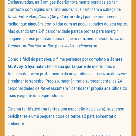
Enclausuradas, as 3 amigas ficarão totalmente perdidas ao ter
contacto com alguns dos “indivíduos” que partilham a cabeça de
Kevin
. Entre elas,
Casey
(
Anya Taylor-Joy
) parece compreender,
melhor que ninguém, como lidar com as peculiaridades do seu raptor.
Mas quando uma 24ª personalidade parece pronta para emergir,
ninguém parece preparado para o que aí vem, nem mesmo
Kevin
ou
Dennis
, ou
Patrícia
ou
Barry
, ou
Jade
ou
Hedwig
ou…
Como é fácil de perceber, o filme pertence por completo a
James
McAvoy
.
Shyamalan
tem a sua quota-parte de mérito mas o
trabalho do jovem protagonista da nova trilogia de
ou de
X-MEN
WANTED
é realmente soberbo. Preciso, magnânimo e surpreendente, as 24
personalidades de
Kevin
assumem “identidade” própria aos olhos do
mais exigente dos espetadores.
Cinema fantástico (na fantasiosa ascensão da palavra), suspense
periclitante e uma pequena dose de terror, só para apimentar o
ambiente.