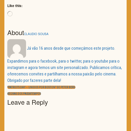
Like this:
Loading…
About
CLAUDIO SOUSA
Já vão 16 anos desde que começámos este projeto.
Expandimos para o facebook, para o twitter, para o youtube para o
instagram e agora temos um site personalizado. Publicamos crítica,
oferecemos convites e partilhamos a nossa paixão pelo cinema.
Obrigado por fazeres parte dela!
Navegação
de
PREVIOUS
“PATRIOTS DAY – UNIDOS POR BOSTON” DE PETER BERG
artigos
POST:
NEXT
REGRAS DOS PASSATEMPOS
POST:
Leave a Reply