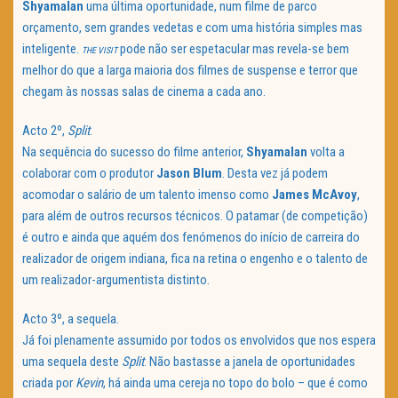
Shyamalan
uma última oportunidade, num filme de parco
orçamento, sem grandes vedetas e com uma história simples mas
inteligente.
pode não ser espetacular mas revela-se bem
THE VISIT
melhor do que a larga maioria dos filmes de suspense e terror que
chegam às nossas salas de cinema a cada ano.
Acto 2º,
Split
.
Na sequência do sucesso do filme anterior,
Shyamalan
volta a
colaborar com o produtor
Jason Blum
. Desta vez já podem
acomodar o salário de um talento imenso como
James McAvoy
,
para além de outros recursos técnicos. O patamar (de competição)
é outro e ainda que aquém dos fenómenos do início de carreira do
realizador de origem indiana, fica na retina o engenho e o talento de
um realizador-argumentista distinto.
Acto 3º, a sequela.
Já foi plenamente assumido por todos os envolvidos que nos espera
uma sequela deste
Split
. Não bastasse a janela de oportunidades
criada por
Kevin
, há ainda uma cereja no topo do bolo – que é como