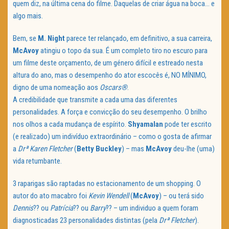
quem diz, na última cena do filme. Daquelas de criar água na boca… e
algo mais.
Bem, se
M. Night
parece ter relançado, em definitivo, a sua carreira,
McAvoy
atingiu o topo da sua. É um completo tiro no escuro para
um filme deste orçamento, de um género difícil e estreado nesta
altura do ano, mas o desempenho do ator escocês é, NO MÍNIMO,
digno de uma nomeação aos
Oscars®
.
A credibilidade que transmite a cada uma das diferentes
personalidades. A força e convicção do seu desempenho. O brilho
nos olhos a cada mudança de espírito.
Shyamalan
pode ter escrito
(e realizado) um indivíduo extraordinário – como o gosta de afirmar
a
Drª Karen Fletcher
(
Betty Buckley
) – mas
McAvoy
deu-lhe (uma)
vida retumbante.
3 raparigas são raptadas no estacionamento de um shopping. O
autor do ato macabro foi
Kevin Wendell
(
McAvoy
) – ou terá sido
Dennis
?? ou
Patrícia
?? ou
Barry
?? – um individuo a quem foram
diagnosticadas 23 personalidades distintas (pela
Drª Fletcher
).