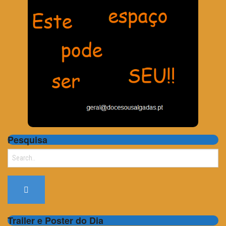
Pesquisa
Search
for:
Trailer e Poster do Dia