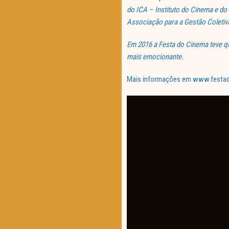
do ICA – Instituto do Cinema e d
Associação para a Gestão Coletiva
Em 2016 a Festa do Cinema teve qu
mais emocionante.
Mais informações em www.festadoc