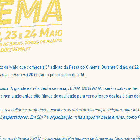
 22 de Maio que começa a 3ª edição da Festa do Cinema. Durante 3 dias, de 22 
 as sessões (2D) terão o preço único de 2,5€.
 casa. A grande estreia desta semana,
ALIEN: COVENANT
, será o cabeça-de-
 cinema aderentes são filmes de qualidade para ver ao longo destes 3 dias de 
so à cultura e atrair novos públicos às salas de cinema, as edições anterio
il espectadores. Em 2017 a organização volta a apostar neste evento, como 
 é promovida pela APEC – Associação Portuguesa de Empresas Cinematográfi