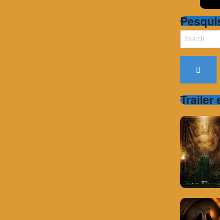
Pesqui
Search
for:
Trailer