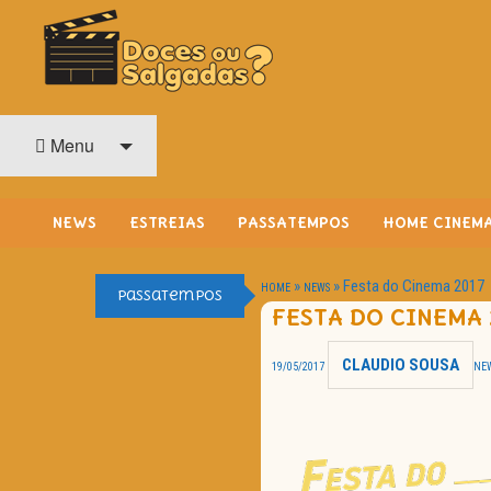
O Cinema? Uma Paixão!!
DOCES OU SALGADAS?
Menu
NEWS
ESTREIAS
PASSATEMPOS
HOME CINEM
»
»
Festa do Cinema 2017
HOME
NEWS
Passatempos
FESTA DO CINEMA 
CLAUDIO SOUSA
19/05/2017
NE