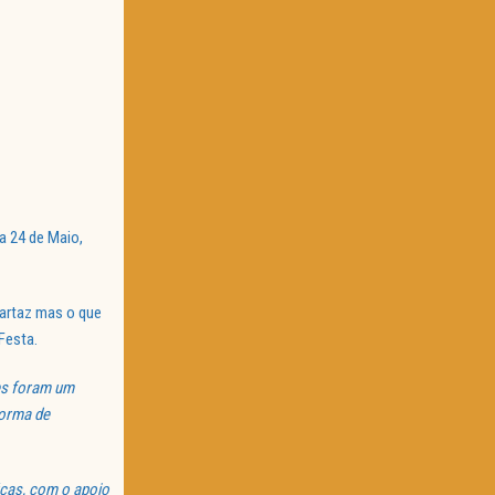
a 24 de Maio,
cartaz mas o que
Festa.
res foram um
forma de
cas, com o apoio