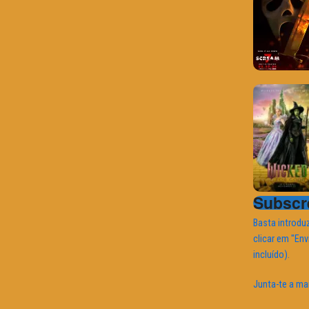
Subscre
Basta introduz
clicar em "Env
incluído).
Junta-te a ma