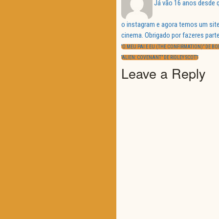
Já vão 16 anos desde q
o instagram e agora temos um site
Navegação
cinema. Obrigado por fazeres parte
de
PREVIOUS
artigos
“O MEU PAI E EU (THE CONFIRMATION)” DE B
POST:
NEXT
“ALIEN: COVENANT” DE RIDLEY SCOTT
POST:
Leave a Reply