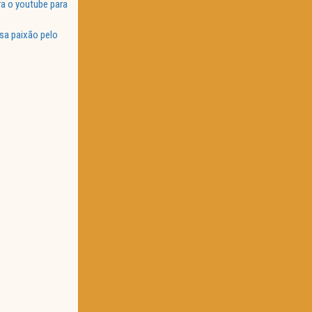
a o youtube para
sa paixão pelo