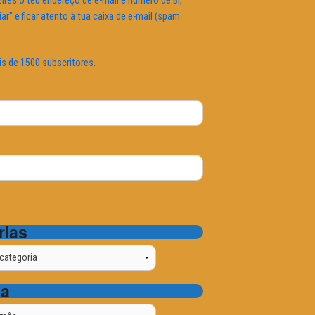
ires o teu endereço de e-mail e número de BI,
iar" e ficar atento à tua caixa de e-mail (spam
is de 1500 subscritores.
rias
ta