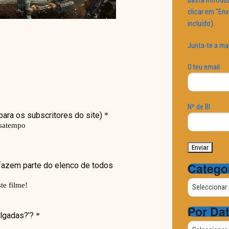
Basta introduz
clicar em "Env
incluído).
Junta-te a ma
O teu email
Nº de BI
Catego
Categorias
Por Da
Por