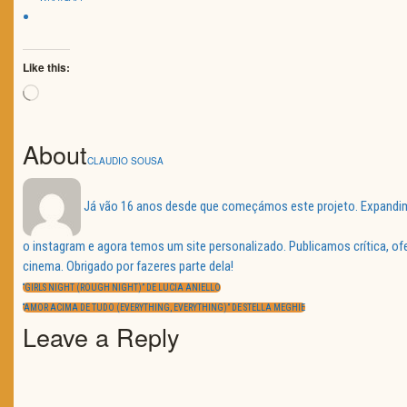
Like this:
Loading…
About
CLAUDIO SOUSA
Já vão 16 anos desde que começámos este projeto. Expandimos
o instagram e agora temos um site personalizado. Publicamos crítica, o
Navegação
cinema. Obrigado por fazeres parte dela!
de
PREVIOUS
artigos
“GIRLS NIGHT (ROUGH NIGHT)” DE LUCIA ANIELLO
POST:
NEXT
“AMOR ACIMA DE TUDO (EVERYTHING, EVERYTHING)” DE STELLA MEGHIE
POST:
Leave a Reply