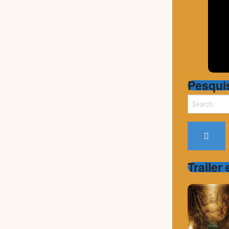
Pesqui
Search
for:
Trailer