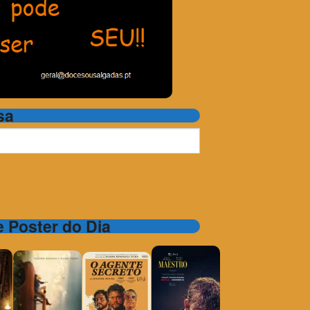
sa
 e Poster do Dia