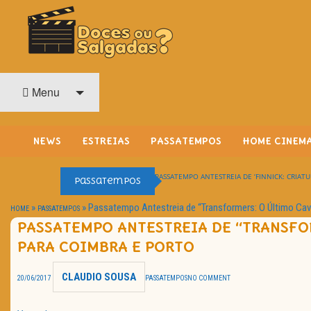
O Cinema? Uma Paixão!!
DOCES OU SALGADAS?
Menu
NEWS
ESTREIAS
PASSATEMPOS
HOME CINEM
PASSATEMPO ANTESTREIA DE ‘FINNICK: CRIATU
Passatempos
»
»
Passatempo Antestreia de “Transformers: O Último Cava
HOME
PASSATEMPOS
PASSATEMPO ANTESTREIA DE “TRANSFO
PARA COIMBRA E PORTO
CLAUDIO SOUSA
20/06/2017
PASSATEMPOS
NO COMMENT