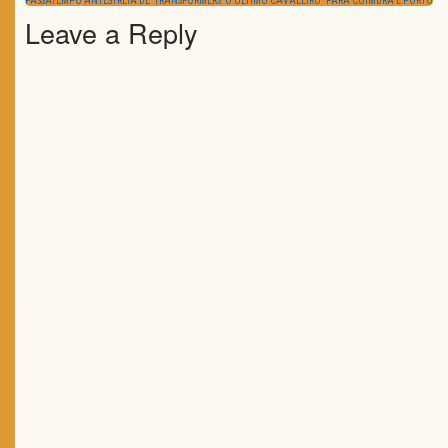
PASSATEMPO ANTESTREIA DE “TRANSFORMERS: O ÚLTIMO CAVALEIRO” PARA COIMBRA E PORTO
POST:
Leave a Reply