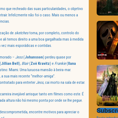
mo que recheado das suas particularidades, o objetivo
ontrair. Infelizmente não foi o caso. Mais ou menos a
ências.
licação de
sketches
toma, por completo, controlo do
 e ali temos direito a uma boa gargalhada mas à medida
 vez mais esporádicas e contidas.
namorado –
Jess
(
Johansson
) perdeu quase por
(
Jillian Bell
),
Blair
(
Zoë Kravitz
) e
Frankie
(
Ilana
estino: Miami. Uma luxuosa mansão à beira-mar.
, a sua mais recente “melhor-amiga”.
ontratado para entreter
Jess
, cai morto na sala de estar.
arreira invejável arrisque tanto em filmes como este. É
ada altura não há mesmo ponta por onde se lhe pegue.
Subscre
 descomprometida, encontre motivos para apreciar o