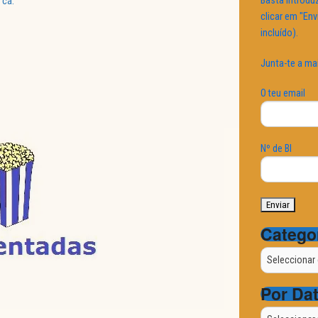
Basta introduz
 cá.
clicar em "Env
incluído).
Junta-te a ma
O teu email
Nº de BI
Catego
Categorias
Por Da
Por