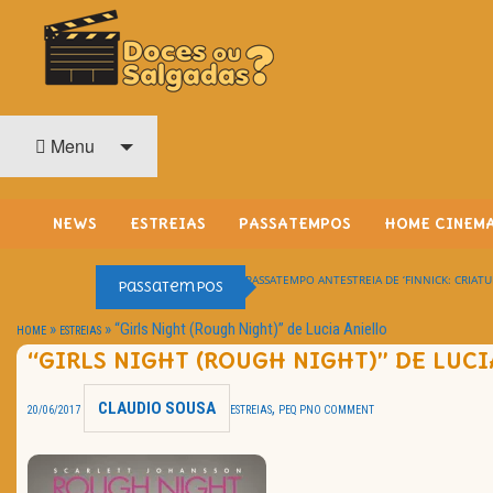
O Cinema? Uma Paixão!!
DOCES OU SALGADAS?
Menu
NEWS
ESTREIAS
PASSATEMPOS
HOME CINEM
PASSATEMPO ANTESTREIA DE ‘FINNICK: CRIATU
Passatempos
»
»
“Girls Night (Rough Night)” de Lucia Aniello
HOME
ESTREIAS
“GIRLS NIGHT (ROUGH NIGHT)” DE LUCI
CLAUDIO SOUSA
,
20/06/2017
ESTREIAS
PEQ P
NO COMMENT