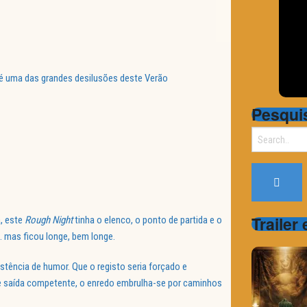
 é uma das grandes desilusões deste Verão
Pesqui
Search
for:
Trailer
a, este
Rough Night
tinha o elenco, o ponto de partida e o
 mas ficou longe, bem longe.
stência de humor. Que o registo seria forçado e
e saída competente, o enredo embrulha-se por caminhos