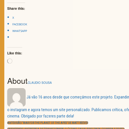
Share this:
X
FACEBOOK
WHATSAPP
Like this:
Loading…
About
CLAUDIO SOUSA
Já vão 16 anos desde que começámos este projeto. Expandimos
o instagram e agora temos um site personalizado. Publicamos crítica, o
Navegação
cinema. Obrigado por fazeres parte dela!
de
PREVIOUS
artigos
ANTEVISÃO “WAR FOR THE PLANET OF THE APES” DE MATT REEVES
POST:
NEXT