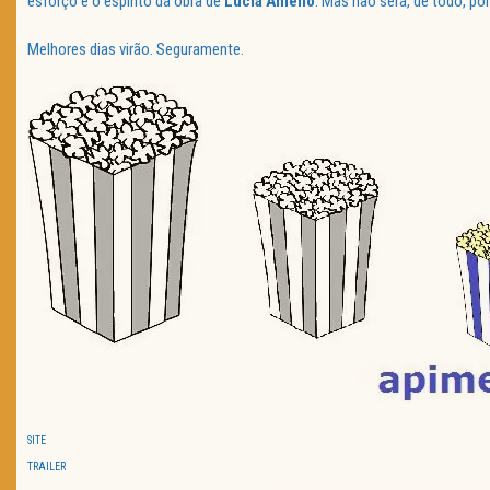
esforço e o espírito da obra de
Lucia Aniello
. Mas não será, de todo, por
Melhores dias virão. Seguramente.
SITE
TRAILER