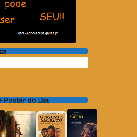
sa
 e Poster do Dia