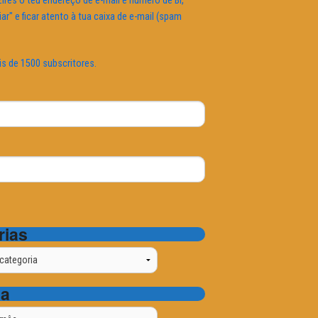
ires o teu endereço de e-mail e número de BI,
iar" e ficar atento à tua caixa de e-mail (spam
is de 1500 subscritores.
rias
ta