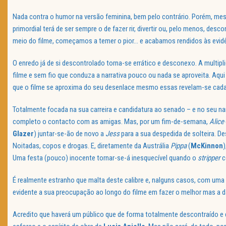
Nada contra o humor na versão feminina, bem pelo contrário. Porém, mes
primordial terá de ser sempre o de fazer rir, divertir ou, pelo menos, desc
meio do filme, começamos a temer o pior… e acabamos rendidos às evid
O enredo já de si descontrolado torna-se errático e desconexo. A multip
filme e sem fio que conduza a narrativa pouco ou nada se aproveita. Aqui
que o filme se aproxima do seu desenlace mesmo essas revelam-se cada
Totalmente focada na sua carreira e candidatura ao senado – e no seu 
completo o contacto com as amigas. Mas, por um fim-de-semana,
Alice
Glazer
) juntar-se-ão de novo a
Jess
para a sua despedida de solteira. D
Noitadas, copos e drogas. E, diretamente da Austrália
Pippa
(
McKinnon
)
Uma festa (pouco) inocente tornar-se-á inesquecível quando o
stripper
c
É realmente estranho que malta deste calibre e, nalguns casos, com uma c
evidente a sua preocupação ao longo do filme em fazer o melhor mas a d
Acredito que haverá um público que de forma totalmente descontraído e