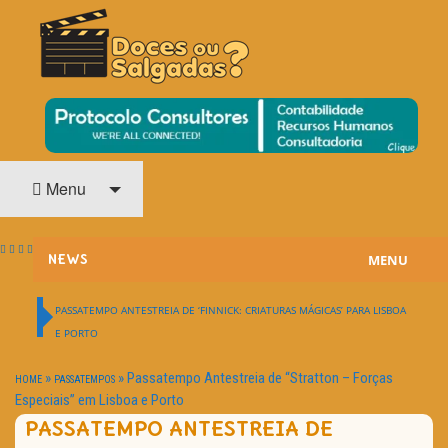
O Cinema? Uma Paixão!!
DOCES OU SALGADAS?
Menu
MENU
NEWS
ESTREIAS
PASSATEMPO ANTESTREIA DE ‘FINNICK: CRIATURAS MÁGICAS’ PARA LISBOA
E PORTO
PASSATEMPOS
»
»
Passatempo Antestreia de “Stratton – Forças
HOME
PASSATEMPOS
HOME CINEMA
Especiais” em Lisboa e Porto
PASSATEMPO ANTESTREIA DE
NOTA PESSOAL