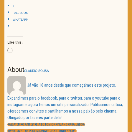
X
FACEBOOK
WHATSAPP
Like this:
Loading…
About
CLAUDIO SOUSA
Já vão 16 anos desde que começámos este projeto.
Expandimos para o facebook, para o twitter, para o youtube para o
instagram e agora temos um site personalizado. Publicamos crítica,
oferecemos convites e partilhamos a nossa paixão pelo cinema.
Obrigado por fazeres parte dela!
Navegação
de
PREVIOUS
PASSATEMPO ANTESTREIA DE TOM OF FINLAND PARA LISBOA
artigos
POST:
NEXT
“OVERDRIVE – OS PROFISSIONAIS” DE ANTONIO NEGRET