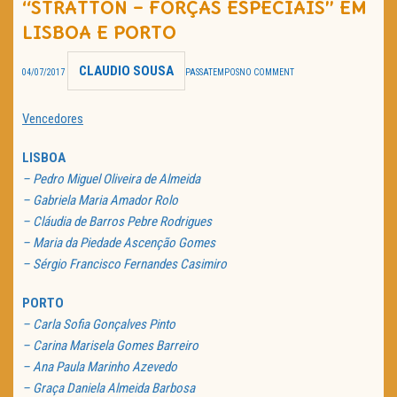
“STRATTON – FORÇAS ESPECIAIS” EM
TRAILER DO DIA
LISBOA E PORTO
Política de Privacidade
CLAUDIO SOUSA
04/07/2017
PASSATEMPOS
NO COMMENT
Vencedores
LISBOA
– Pedro Miguel Oliveira de Almeida
– Gabriela Maria Amador Rolo
– Cláudia de Barros Pebre Rodrigues
– Maria da Piedade Ascenção Gomes
– Sérgio Francisco Fernandes Casimiro
PORTO
– Carla Sofia Gonçalves Pinto
– Carina Marisela Gomes Barreiro
– Ana Paula Marinho Azevedo
– Graça Daniela Almeida Barbosa