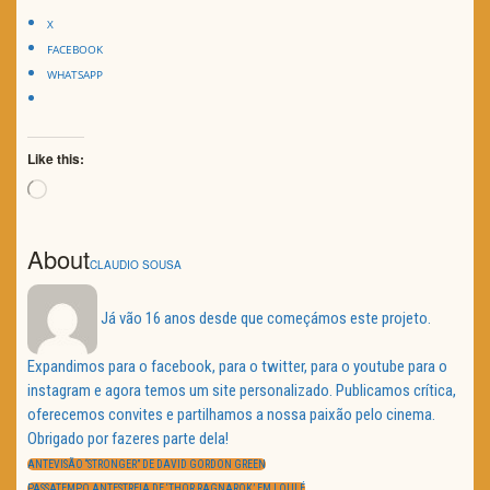
X
FACEBOOK
WHATSAPP
Like this:
Loading…
About
CLAUDIO SOUSA
Já vão 16 anos desde que começámos este projeto.
Expandimos para o facebook, para o twitter, para o youtube para o
instagram e agora temos um site personalizado. Publicamos crítica,
oferecemos convites e partilhamos a nossa paixão pelo cinema.
Obrigado por fazeres parte dela!
Navegação
de
PREVIOUS
ANTEVISÃO “STRONGER” DE DAVID GORDON GREEN
artigos
POST:
NEXT
PASSATEMPO ANTESTREIA DE ‘THOR RAGNAROK’ EM LOULÉ