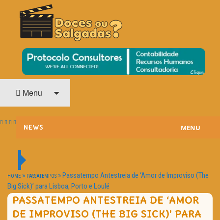
O Cinema? Uma Paixão!!
DOCES OU SALGADAS?
Menu
MENU
NEWS
ESTREIAS
PASSATEMPOS
»
»
Passatempo Antestreia de ‘Amor de Improviso (The
HOME
PASSATEMPOS
Big Sick)’ para Lisboa, Porto e Loulé
HOME CINEMA
PASSATEMPO ANTESTREIA DE ‘AMOR
DE IMPROVISO (THE BIG SICK)’ PARA
NOTA PESSOAL