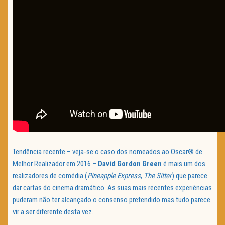
Tendência recente – veja-se o caso dos nomeados ao Oscar® de
Melhor Realizador em 2016 –
David Gordon Green
é mais um dos
realizadores de comédia (
Pineapple Express
,
The Sitter
) que parece
dar cartas do cinema dramático. As suas mais recentes experiências
puderam não ter alcançado o consenso pretendido mas tudo parece
vir a ser diferente desta vez.