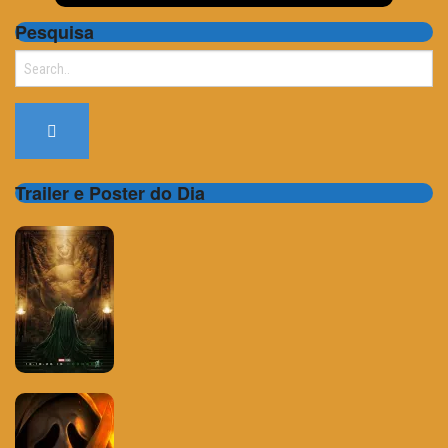
Pesquisa
Search
for:
Trailer e Poster do Dia