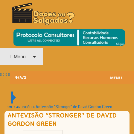
O Cinema? Uma Paixão!!
DOCES OU SALGADAS?
Menu
MENU
NEWS
ESTREIAS
PASSATEMPOS
»
»
Antevisão “Stronger” de David Gordon Green
HOME
ANTEVISÕES
ANTEVISÃO “STRONGER” DE DAVID
HOME CINEMA
GORDON GREEN
NOTA PESSOAL