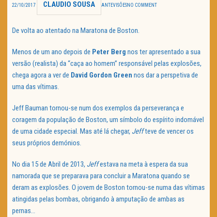
CLAUDIO SOUSA
22/10/2017
ANTEVISÕES
NO COMMENT
TRAILER DO DIA
De volta ao atentado na Maratona de Boston.
Política de Privacidade
Menos de um ano depois de
Peter Berg
nos ter apresentado a sua
versão (realista) da “caça ao homem” responsável pelas explosões,
chega agora a ver de
David Gordon Green
nos dar a perspetiva de
uma das vítimas.
Jeff Bauman tornou-se num dos exemplos da perseverança e
coragem da população de Boston, um símbolo do espírito indomável
de uma cidade especial. Mas até lá chegar,
Jeff
teve de vencer os
seus próprios demónios.
No dia 15 de Abril de 2013,
Jeff
estava na meta à espera da sua
namorada que se preparava para concluir a Maratona quando se
deram as explosões. O jovem de Boston tornou-se numa das vítimas
atingidas pelas bombas, obrigando à amputação de ambas as
pernas…