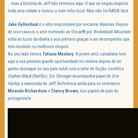
… mas a história de
Jeff
não terminou aqui. O que se seguiu inspirou
toda uma cidade e tornou-o num míto local. Mas não foi NADA fácil.
Jake Gyllenhaal
é o ator responsável por encarnar
Bauman
. Depois
de
, o ator nomeado ao Oscar® por
Brokeback Mountain
NIGHTCRAWLER
volta às luzes da ribalta e aos prémios graças a um desempenho que
tem recebido os melhores elogios.
Ao seu lado temos
Tatiana Maslany
. A jovem atriz canadiana tem
aqui a sua primeira grande oportunidade no cinema depois de ter
ganho destaque no seu país natal com a série de ficção-centífica
Orphan Black
(Netflix). Em
Stronger
desempenha papel de
Erin
Hurley
, a namorada de
Jeff
. Referência ainda para os veteranos
Miranda Richardson
e
Clancy Brown
, nos papéis de pais do
protagonista.