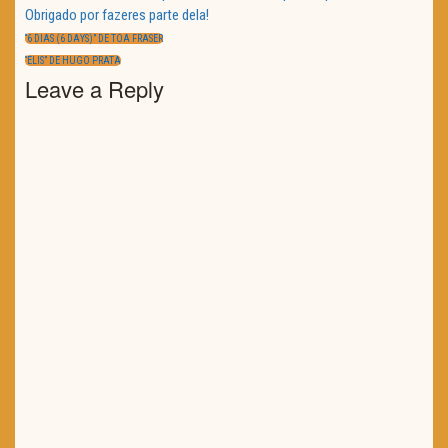
Obrigado por fazeres parte dela!
Navegação
de
PREVIOUS
“6 DIAS (6 DAYS)” DE TOA FRASER
artigos
POST:
NEXT
“ELIS” DE HUGO PRATA
POST:
Leave a Reply