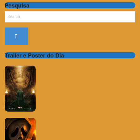
Pesquisa
Search
for:
Trailer e Poster do Dia