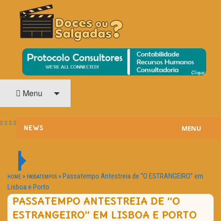
O Cinema? Uma Paixão!!
DOCES OU SALGADAS?
Menu
MENU
NEWS
ESTREIAS
PASSATEMPOS
»
»
Passatempo Antestreia de “O ESTRANGEIRO” em
HOME
PASSATEMPOS
Lisboa e Porto
HOME CINEMA
PASSATEMPO ANTESTREIA DE “O
ESTRANGEIRO” EM LISBOA E PORTO
NOTA PESSOAL