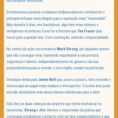
dos próprios terroristas.
Estivéssemos perante a máquina
hollywoodesca
e certamente o
principal enfoque seria dirigido para a operação mais “musculada”.
Mas durante 6 dias, nos bastidores, algo bem mais intenso e
vertiginoso aconteceu. Essa foi a História que
Toa Fraser
quis
trazer para a grande tela. Com contenção, método e imparcialidade.
No centro da ação encontramos
Mark Strong
, um daqueles atores
que não consegue errar, mantendo inquebrável a sua postura,
segurança e talento. Independentemente do género e da sua
preponderência para o enredo, o ator inglês cumpre na perfeição.
Destaque ainda para
Jamie Bell
que, pouco a pouco, tem crescido e
arrisca aqui um papel mais maduro e introspetivo. O jovem ator pode
até não deslumbrar mas deixa ótimas referências para o advir.
São eles as duas cabeças da serpente que tenta neutralizar os
terroristas.
Strong
é
Max Vernon
, o negociador da polícia que
conseguiu estabelecer contacto com um dos sequestradores e que