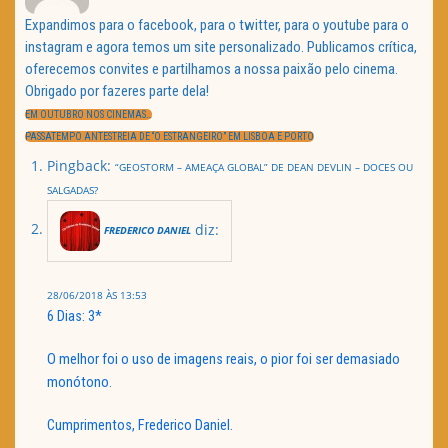
Expandimos para o facebook, para o twitter, para o youtube para o
instagram e agora temos um site personalizado. Publicamos crítica,
oferecemos convites e partilhamos a nossa paixão pelo cinema.
Obrigado por fazeres parte dela!
Navegação
de
PREVIOUS
EM OUTUBRO NOS CINEMAS…
artigos
POST:
NEXT
PASSATEMPO ANTESTREIA DE “O ESTRANGEIRO” EM LISBOA E PORTO
POST:
Pingback:
“GEOSTORM – AMEAÇA GLOBAL” DE DEAN DEVLIN – DOCES OU
SALGADAS?
diz:
FREDERICO DANIEL
28/06/2018 ÀS 13:53
6 Dias: 3*
O melhor foi o uso de imagens reais, o pior foi ser demasiado
monótono.
Cumprimentos, Frederico Daniel.