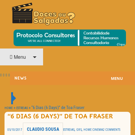
O Cinema? Uma Paixão!!
DOCES OU SALGADAS?
Menu
MENU
NEWS
ESTREIAS
PASSATEMPOS
»
»
“6 Dias (6 Days)” de Toa Fraser
HOME
ESTREIAS
“6 DIAS (6 DAYS)” DE TOA FRASER
HOME CINEMA
CLAUDIO SOUSA
,
,
05/10/2017
ESTREIAS
GR S
HOME CINEMA
2 COMMENTS
NOTA PESSOAL