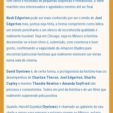
tom certo e recheado de pequenas surpresas e reviravoltas, o filme
mantém-nos interessados e agradados mesmo até ao final.
Nash Edgerton
pode ser mais conhecido por ser o irmão de
Joel
Edgerton
mas, justiça seja feita, a forma competente como lidera
um enredo periclitante e um elenco de reconhecida qualidade é
realmente louvável. Seja em Chicago, seja no México a história
desenvolve-se a bom ritmo e, sobretudo, com coerência e bom
gosto, confirmando a sagacidade da
Amazon Studios
para
encontrar/patrocinar histórias que realmente merecem ser vistas
numa sala de cinema.
David Oyelowo
é, de certa forma, o protagonista da história mas os
desempenhos de
Charlize Theron
,
Joel Edgerton
,
Sharlto
Copley
e mesmo
Thandie Newton
e
Amanda Seyfried
são
precisos e consistentes. Todos em prol da história e de um filme que
realmente surpreende pela positiva.
Quando
Harold Soyinka
(
Oyelowo
) é chamado ao gabinete do seu
chefe e amigo para preparar a próxima viagem ao México, estaria