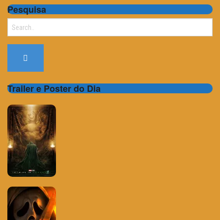
Pesquisa
Search
for:
Trailer e Poster do Dia