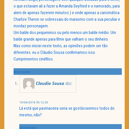
o que estavam ali a fazer a Amanda Seyfried e o namorado, para
alem de apenas fazerem minutos ) e onde apenas a carismática
Charlize Theron se sobressaiu do marasmo com a sua peculiar e
mordaz personagem .
Um balde dos pequeninos ou pelo menos um balde médio. Um
balde grande apenas para filme que valham o seu dinheiro.
Mas como iniciei neste texto, as opiniões podem ser tão
diferentes. eu o Cláudio Sousa confirmamos isso.
Cumprimentos cinéfilos.
RESPONDER
Claudio Sousa
diz:
10/04/2018 ÀS 12:35
Lá está que pasmaceira seria se gostásseemos todos do
mesmo, não?
RESPONDER