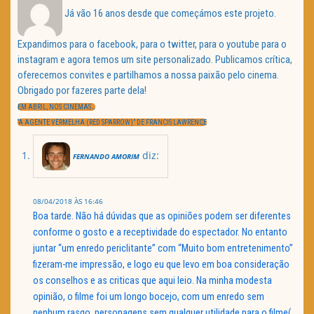
Já vão 16 anos desde que começámos este projeto.
Expandimos para o facebook, para o twitter, para o youtube para o
instagram e agora temos um site personalizado. Publicamos crítica,
oferecemos convites e partilhamos a nossa paixão pelo cinema.
Obrigado por fazeres parte dela!
Navegação
de
PREVIOUS
EM ABRIL, NOS CINEMAS…
artigos
POST:
NEXT
“A AGENTE VERMELHA (RED SPARROW)” DE FRANCIS LAWRENCE
POST:
diz:
FERNANDO AMORIM
08/04/2018 ÀS 16:46
Boa tarde. Não há dúvidas que as opiniões podem ser diferentes
conforme o gosto e a receptividade do espectador. No entanto
juntar “um enredo periclitante” com “Muito bom entretenimento”
fizeram-me impressão, e logo eu que levo em boa consideração
os conselhos e as criticas que aqui leio. Na minha modesta
opinião, o filme foi um longo bocejo, com um enredo sem
nenhum rasgo, personagens sem qualquer utilidade para o filme(